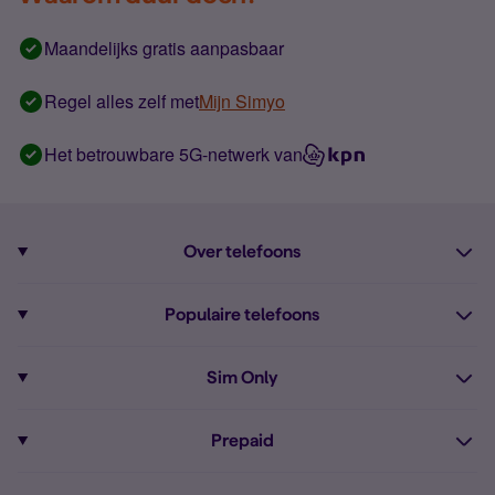
Maandelijks gratis aanpasbaar
Regel alles zelf met
Mijn Simyo
Het betrouwbare 5G-netwerk van
Over telefoons
Abonnement met telefoon
Populaire telefoons
Informatie over telefoons
Pixel 10
Sim Only
Alle telefoons
Pixel 9a
Sim Only
Prepaid
iPhone 16
Sim Only internet
Prepaid
iPhone 16e