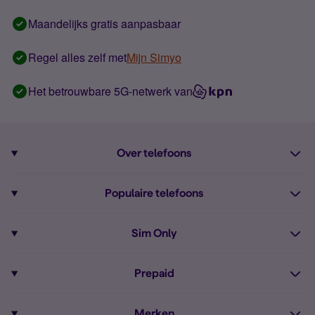
Maandelijks gratis aanpasbaar
Regel alles zelf met
Mijn Simyo
Het betrouwbare 5G-netwerk van
Over telefoons
Abonnement met telefoon
Populaire telefoons
Informatie over telefoons
Pixel 10
Sim Only
Alle telefoons
Pixel 9a
Sim Only
Prepaid
iPhone 16
Sim Only internet
Prepaid
iPhone 16e
Merken