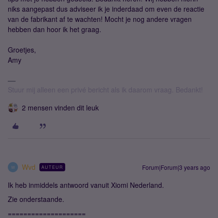
niks aangepast dus adviseer ik je inderdaad om even de reactie
van de fabrikant af te wachten! Mocht je nog andere vragen
hebben dan hoor ik het graag.
Groetjes,
Amy
Stuur mij alleen een privé bericht als ik daarom vraag. Bedankt!
2 mensen vinden dit leuk
Wvd
Forum|Forum|3 years ago
AUTEUR
W
Ik heb inmiddels antwoord vanuit Xiomi Nederland.
Zie onderstaande.
====================