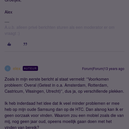
Alex
A.u.b. alleen privé berichten sturen als een moderator er om
vraagt :)
elex
Forum|Forum|13 years ago
AUTEUR
E
Zoals in mijn eerste bericht al staat vermeld: ''Voorkomen
probleem: Overal (Getest in o.a. Amsterdam, Rotterdam,
Castricum, Vlissingen, Utrecht)'', dus ja, op verschillende plekken.
Ik heb inderdaad het idee dat ik veel minder problemen er mee
heb op mijn oude Samsung dan op de HTC. Dan alsnog kan ik er
geen oorzaak voor vinden. Waarom zou een mobiel zoals die van
mij, nog geen jaar oud, opeens moeilijk gaan doen met het
vinden van bereik?