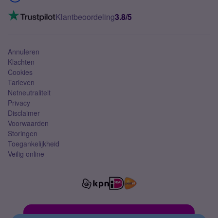
Mobiel internet
VoLTE 4G bellen
Klantbeoordeling
3.8/5
Mobiel abonnement
Simkaart
Annuleren
Klachten
Cookies
Tarieven
Netneutraliteit
Privacy
Disclaimer
Voorwaarden
Storingen
Toegankelijkheid
Veilig online