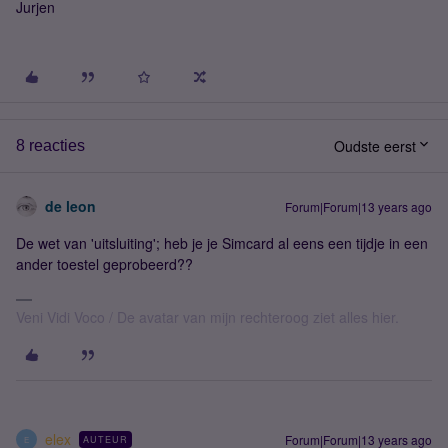
Jurjen
Oudste eerst
8 reacties
de leon
Forum|Forum|13 years ago
De wet van 'uitsluiting'; heb je je Simcard al eens een tijdje in een
ander toestel geprobeerd??
Veni Vidi Voco / De avatar van mijn rechteroog ziet alles hier.
elex
Forum|Forum|13 years ago
AUTEUR
E