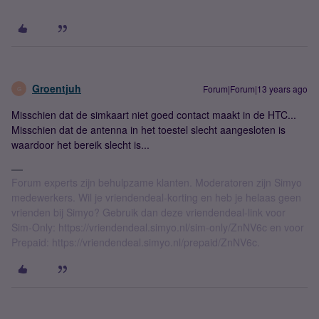
Groentjuh
Forum|Forum|13 years ago
G
Misschien dat de simkaart niet goed contact maakt in de HTC...
Misschien dat de antenna in het toestel slecht aangesloten is
waardoor het bereik slecht is...
Forum experts zijn behulpzame klanten. Moderatoren zijn Simyo
medewerkers. Wil je vriendendeal-korting en heb je helaas geen
vrienden bij Simyo? Gebruik dan deze vriendendeal-link voor
Sim-Only: https://vriendendeal.simyo.nl/sim-only/ZnNV6c en voor
Prepaid: https://vriendendeal.simyo.nl/prepaid/ZnNV6c.