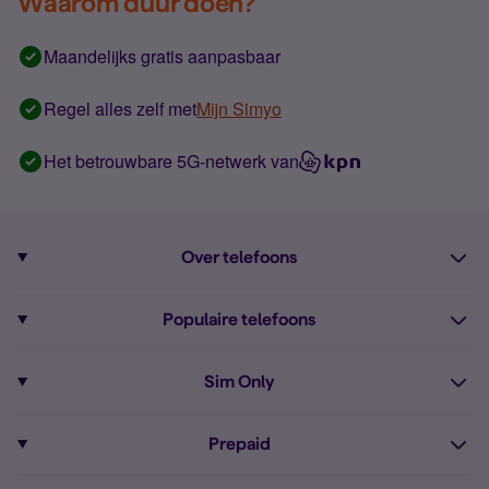
Waarom duur doen?
Maandelijks gratis aanpasbaar
Regel alles zelf met
Mijn Simyo
Het betrouwbare 5G-netwerk van
Over telefoons
Abonnement met telefoon
Populaire telefoons
Informatie over telefoons
Pixel 10
Sim Only
Alle telefoons
Pixel 9a
Sim Only
Prepaid
iPhone 16
Sim Only internet
Prepaid