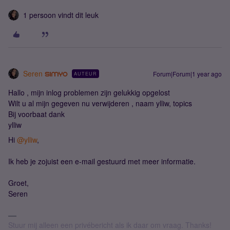
1 persoon vindt dit leuk
Seren
Forum|Forum|1 year ago
AUTEUR
Hallo , mijn inlog problemen zijn gelukkig opgelost
Wilt u al mijn gegeven nu verwijderen , naam ylliw, topics
Bij voorbaat dank
ylliw
Hi ​
@ylliw
,
Ik heb je zojuist een e-mail gestuurd met meer informatie.
Groet,
Seren
Stuur mij alleen een privébericht als ik daar om vraag. Thanks!