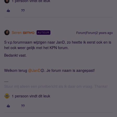
1 persoon vindt dit leuk
Seren
Forum|Forum|2 years ago
AUTEUR
S v.p.forumnaam wijzigen naar JanD, zo heette ik eerst ook en is
het ook weer gelijk met het KPN forum.
Bedankt vast.
Welkom terug
@JanD
😉. Je forum naam is aangepast!
Stuur mij alleen een privébericht als ik daar om vraag. Thanks!
1 persoon vindt dit leuk