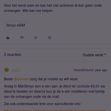
Voor het eerst esim en kan het niet activeren ik kan geen code
ontvangen. Wie kan me helpen
Simyo eSIM
Oudste eerst
2 reacties
JanD
Forum|Forum|1 year ago
Beste ​
@Januari
zorg dat je mobiel op wifi staat.
Vraag in MijnSimyo een e-sim aan, je dient ter controle €0,01 via
Ideal te betalen en daarna kun je de e-sim installeren met behilp
van de ontvangen code via de mail.
Zie ook onderstaande limk voor aanvullende info:
https://www.simyo.nl/klantenservice/toestelhulp/esim/vervangend