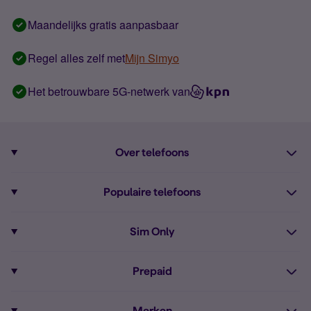
Maandelijks gratis aanpasbaar
Regel alles zelf met
Mijn Simyo
Het betrouwbare 5G-netwerk van
Over telefoons
Abonnement met telefoon
Populaire telefoons
Informatie over telefoons
Pixel 10
Sim Only
Alle telefoons
Pixel 9a
Sim Only
Prepaid
iPhone 16
Sim Only internet
Prepaid
iPhone 16e
Merken