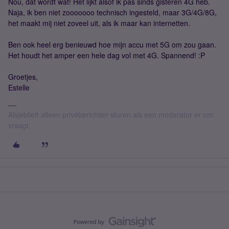
Nou, dat wordt wat! Het lijkt alsof ik pas sinds gisteren 4G heb.
Naja, ik ben niet zooooooo technisch ingesteld, maar 3G/4G/8G,
het maakt mij niet zoveel uit, als ik maar kan internetten.
Ben ook heel erg benieuwd hoe mijn accu met 5G om zou gaan.
Het houdt het amper een hele dag vol met 4G. Spannend! :P
Groetjes,
Estelle
Alsjeblieft alleen privéberichten sturen als een moderator er om
vraagt.