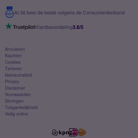
5G internet
Contact
Al 36 keer de beste volgens de Consumentenbond
Mobiel internet
VoLTE 4G bellen
Klantbeoordeling
3.8/5
Mobiel abonnement
Simkaart
Annuleren
Klachten
Cookies
Tarieven
Netneutraliteit
Privacy
Disclaimer
Voorwaarden
Storingen
Toegankelijkheid
Veilig online