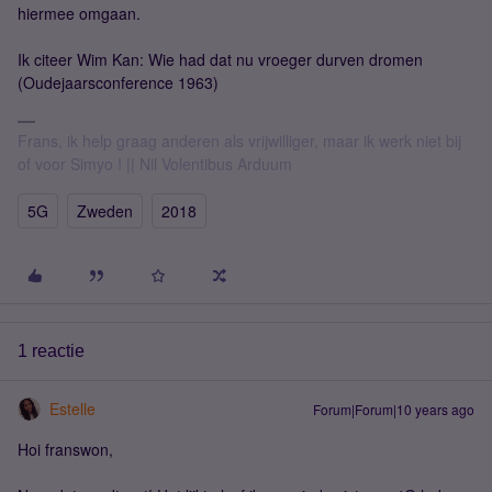
hiermee omgaan.
Ik citeer Wim Kan: Wie had dat nu vroeger durven dromen
(Oudejaarsconference 1963)
Frans, ik help graag anderen als vrijwilliger, maar ik werk niet bij
of voor Simyo ! || Nil Volentibus Arduum
5G
Zweden
2018
1 reactie
Estelle
Forum|Forum|10 years ago
Hoi franswon,