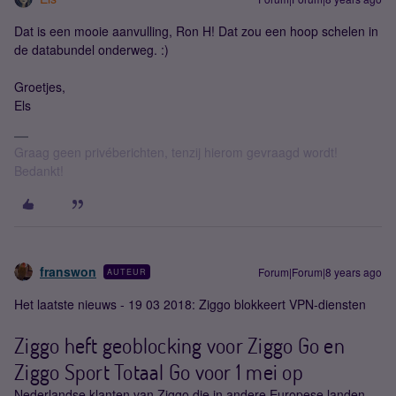
Dat is een mooie aanvulling, Ron H! Dat zou een hoop schelen in
de databundel onderweg. :)
Groetjes,
Els
Graag geen privéberichten, tenzij hierom gevraagd wordt!
Bedankt!
franswon
Forum|Forum|8 years ago
AUTEUR
Het laatste nieuws - 19 03 2018: Ziggo blokkeert VPN-diensten
Ziggo heft geoblocking voor Ziggo Go en
Ziggo Sport Totaal Go voor 1 mei op
Nederlandse klanten van Ziggo die in andere Europese landen