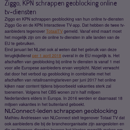
Ziggo, KPN schrappen geoblocking online
tv-diensten
Ziggo en KPN schrappen geoblocking van hun online tv-diensten
Ziggo Go en de KPN Interactieve TV-app. Dat hebben de twee tv-
aanbieders tegenover
TotaalTV
gemeld. Vanaf eind maart moet
het mogelijk zijn om de online tv-diensten in alle landen van de
EU te gebruiken.
Eind januari liet NLziet ook al weten dat het gebruik van deze
terugkijkdienst
per 1 april 2018
overal in de EU mogelijk is. Het
afschaffen van geoblocking bij online tv diensten is vanaf 1 mei
voor alle Europese aanbieders ervan verplicht. Nlziet verwacht
dat door het verbod op geoblocking in combinatie met het
afschaffen van retailroamingtarieven per juni 2017 het online
kijken naar content tijdens bijvoorbeeld vakanties sterk zal
toenemen. Volgens het CBS wonen zo'n half miljoen
Nederlanders elders in Europa. In 2016 werden er daarnaast 18
miljoen vakanties in het buitenland geboekt.
NLConnect-leden schrappen geoblocking
Mathieu Andriessen van NLConnect stelt tegenover Totaal TV dat
ook aanbieders die bij de brancheorganisatie zijn aangesloten en
die multiscreen-diensten leveren het klanten mogelijk maken om