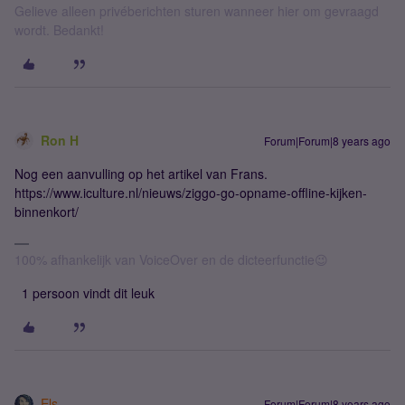
Gelieve alleen privéberichten sturen wanneer hier om gevraagd
wordt. Bedankt!
Ron H
Forum|Forum|8 years ago
Nog een aanvulling op het artikel van Frans.
https://www.iculture.nl/nieuws/ziggo-go-opname-offline-kijken-
binnenkort/
100% afhankelijk van VoiceOver en de dicteerfunctie😉
1 persoon vindt dit leuk
Els
Forum|Forum|8 years ago