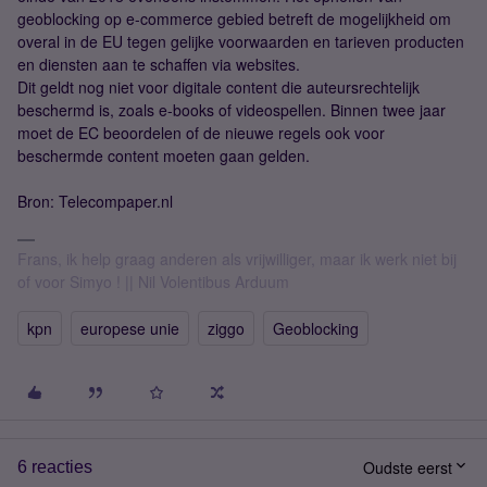
geoblocking op e-commerce gebied betreft de mogelijkheid om
overal in de EU tegen gelijke voorwaarden en tarieven producten
en diensten aan te schaffen via websites.
Dit geldt nog niet voor digitale content die auteursrechtelijk
beschermd is, zoals e-books of videospellen. Binnen twee jaar
moet de EC beoordelen of de nieuwe regels ook voor
beschermde content moeten gaan gelden.
Bron: Telecompaper.nl
Frans, ik help graag anderen als vrijwilliger, maar ik werk niet bij
of voor Simyo ! || Nil Volentibus Arduum
kpn
europese unie
ziggo
Geoblocking
Oudste eerst
6 reacties