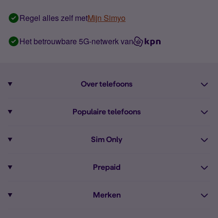
Regel alles zelf met
Mijn Simyo
Het betrouwbare 5G-netwerk van
Over telefoons
Abonnement met telefoon
Populaire telefoons
Informatie over telefoons
Pixel 10
Sim Only
Alle telefoons
Pixel 9a
Sim Only
Prepaid
iPhone 16
Sim Only internet
Prepaid
iPhone 16e
Merken
Onbeperkt bellen
Bestel Prepaid simkaart
iPhone 15
Apple
Zakelijk Sim Only abonnement