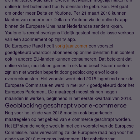
online in het buitenland hun tv-diensten te gebruiken. Het gaat
om onder meer Delta en Youfone. Per 21 maart 2018 kunnen
klanten van onder meer Delta en Youfone via de online tv-app
binnen de Europese Unie naar Nederlandse zenders kijken.
Youfone is recent overigens tijdelijk gestopt met de losse verkoop
van een abonnement op zijn tv-app.
De Europese Raad heeft
vorig jaar zomer
een voorstel
goedgekeurd waardoor abonnees op online diensten hun content
ook in andere EU-landen kunnen consumeren. Dat betekent dat
online video, muziek en games in elk land beschikbaar moeten
zijn en niet worden beperkt door geoblocking en/of lokale
overeenkomsten. Het voorstel werd eind 2015 ingediend door de
Europese Commissie en werd in mei 2017 goedgekeurd door het
Europees Parlement. De maatregel moest binnen negen
maanden in werken, beginnend in het eerste kwartaal van 2018.
Geoblocking geschrapt voor e-commerce
Nog voor het einde van 2018 moeten ook beperkende
maatregelen op het gebied van e-commerce geschrapt worden.
Het EP stemde vorige week in met een voorstel van de Europese
Commissie. naar verwachting zal de Europese raad nog voor het
einde van 2018 eveneens instemmen. Het opheffen van