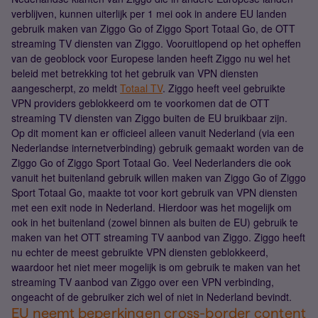
verblijven, kunnen uiterlijk per 1 mei ook in andere EU landen
gebruik maken van Ziggo Go of Ziggo Sport Totaal Go, de OTT
streaming TV diensten van Ziggo. Vooruitlopend op het opheffen
van de geoblock voor Europese landen heeft Ziggo nu wel het
beleid met betrekking tot het gebruik van VPN diensten
aangescherpt, zo meldt
Totaal TV
. Ziggo heeft veel gebruikte
VPN providers geblokkeerd om te voorkomen dat de OTT
streaming TV diensten van Ziggo buiten de EU bruikbaar zijn.
Op dit moment kan er officieel alleen vanuit Nederland (via een
Nederlandse internetverbinding) gebruik gemaakt worden van de
Ziggo Go of Ziggo Sport Totaal Go. Veel Nederlanders die ook
vanuit het buitenland gebruik willen maken van Ziggo Go of Ziggo
Sport Totaal Go, maakte tot voor kort gebruik van VPN diensten
met een exit node in Nederland. Hierdoor was het mogelijk om
ook in het buitenland (zowel binnen als buiten de EU) gebruik te
maken van het OTT streaming TV aanbod van Ziggo. Ziggo heeft
nu echter de meest gebruikte VPN diensten geblokkeerd,
waardoor het niet meer mogelijk is om gebruik te maken van het
streaming TV aanbod van Ziggo over een VPN verbinding,
ongeacht of de gebruiker zich wel of niet in Nederland bevindt.
EU neemt beperkingen cross-border content