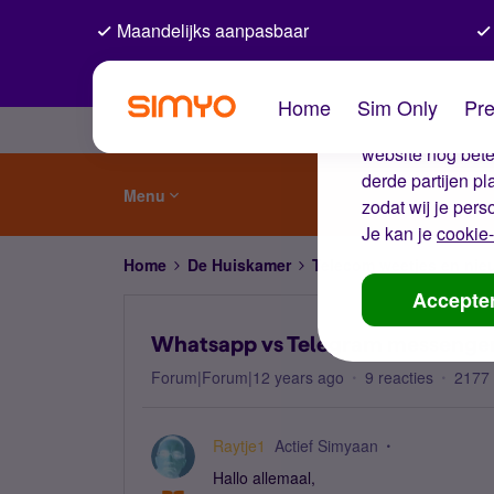
Maandelijks aanpasbaar
De coo
Home
Sim Only
Pre
Wij gebruiken co
website nog beter
derde partijen p
Menu
zodat wij je pers
Je kan je
cookie-
Home
De Huiskamer
Telecom weetjes en nie
Accepte
Whatsapp vs Telegram messenge
Forum|Forum|12 years ago
9 reacties
2177
Raytje1
Actief Simyaan
Hallo allemaal,