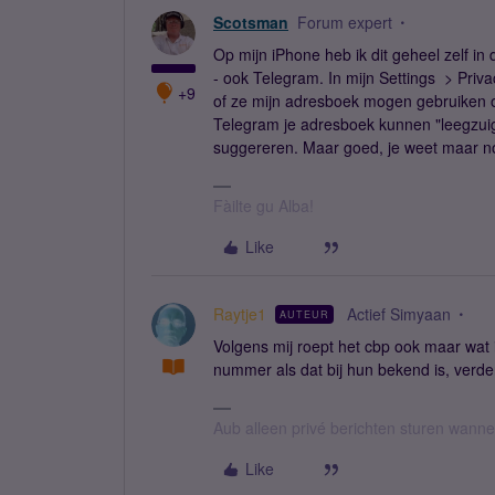
Scotsman
Forum expert
Op mijn iPhone heb ik dit geheel zelf i
- ook Telegram. In mijn Settings > Privac
+9
of ze mijn adresboek mogen gebruiken of 
Telegram je adresboek kunnen "leegzuigen
suggereren. Maar goed, je weet maar noo
Fàilte gu Alba!
Like
Raytje1
Actief Simyaan
AUTEUR
Volgens mij roept het cbp ook maar wat
nummer als dat bij hun bekend is, verde
Aub alleen privé berichten sturen wann
Like