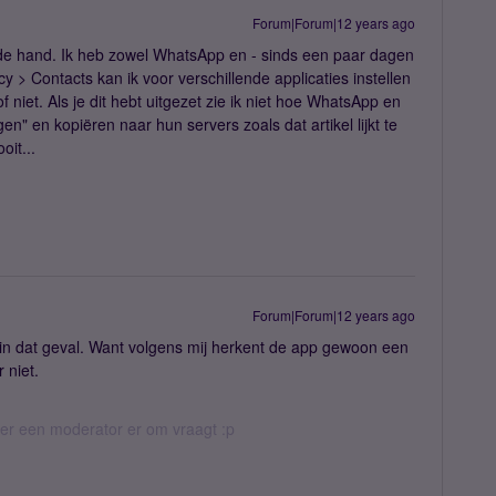
Forum|Forum|12 years ago
n de hand. Ik heb zowel WhatsApp en - sinds een paar dagen
y > Contacts kan ik voor verschillende applicaties instellen
niet. Als je dit hebt uitgezet zie ik niet hoe WhatsApp en
" en kopiëren naar hun servers zoals dat artikel lijkt te
it...
Forum|Forum|12 years ago
 in dat geval. Want volgens mij herkent de app gewoon een
r niet.
eer een moderator er om vraagt :p