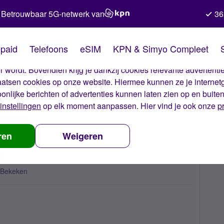
Betrouwbaar 5G-netwerk van
36
kies van Simyo
paid
Telefoons
eSIM
KPN & Simyo Compleet
okies op onze website. Met deze cookies zorgen wij ervoor dat j
 wordt. Bovendien krijg je dankzij cookies relevante advertentie
laatsen cookies op onze website. Hiermee kunnen ze je internet
oonlijke berichten of advertenties kunnen laten zien op en buite
instellingen
op elk moment aanpassen. Hier vind je ook onze
p
uwtjes
Whatsapp vs Telegram messenger
ren
Weigeren
r
 Bekeken