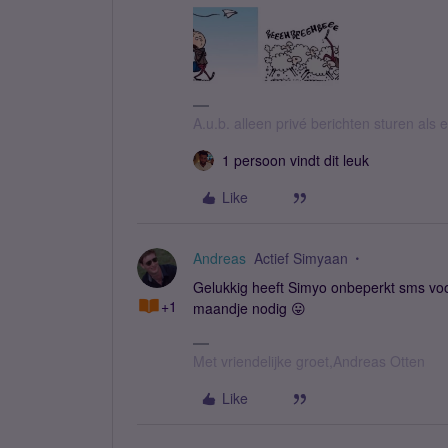
A.u.b. alleen privé berichten sturen als
1 persoon vindt dit leuk
Like
Andreas
Actief Simyaan
Gelukkig heeft Simyo onbeperkt sms voor 
+1
maandje nodig 😛
Met vriendelijke groet,Andreas Otten
Like