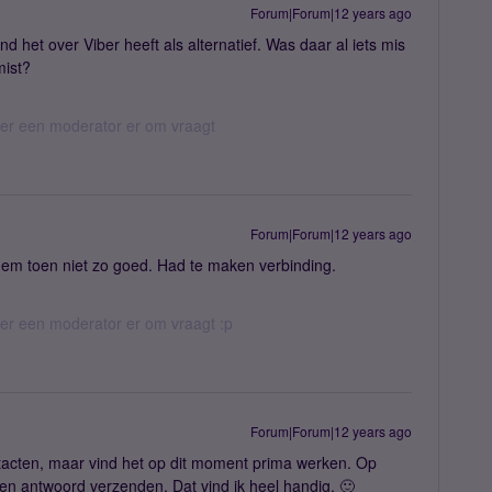
Forum|Forum|12 years ago
nd het over Viber heeft als alternatief. Was daar al iets mis
mist?
eer een moderator er om vraagt
Forum|Forum|12 years ago
 hem toen niet zo goed. Had te maken verbinding.
eer een moderator er om vraagt :p
Forum|Forum|12 years ago
tacten, maar vind het op dit moment prima werken. Op
een antwoord verzenden. Dat vind ik heel handig. 🙂