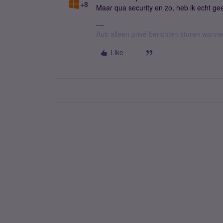
+8
Maar qua security en zo, heb ik echt geen
Aub alleen privé berichten sturen wann
Like