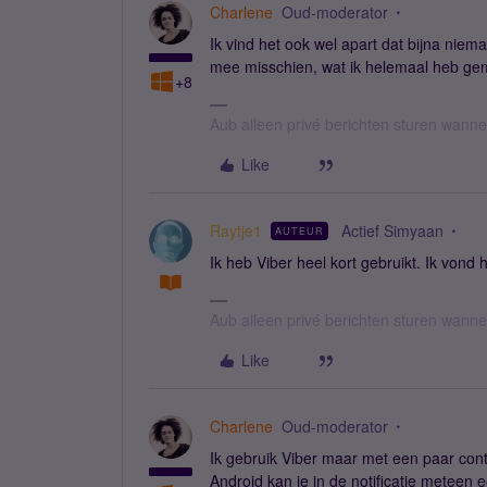
Charlene
Oud-moderator
Ik vind het ook wel apart dat bijna niema
mee misschien, wat ik helemaal heb ge
+8
Aub alleen privé berichten sturen wann
Like
Raytje1
Actief Simyaan
AUTEUR
Ik heb Viber heel kort gebruikt. Ik vond
Aub alleen privé berichten sturen wann
Like
Charlene
Oud-moderator
Ik gebruik Viber maar met een paar con
Android kan je in de notificatie meteen 