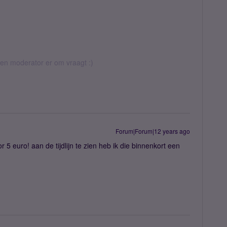
 een moderator er om vraagt :)
Forum|Forum|12 years ago
5 euro! aan de tijdlijn te zien heb ik die binnenkort een