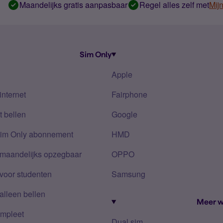
Maandelijks gratis aanpasbaar
Regel alles zelf met
Mij
Sim Only
Apple
internet
Fairphone
 bellen
Google
Sim Only abonnement
HMD
 maandelijks opzegbaar
OPPO
voor studenten
Samsung
alleen bellen
Meer w
mpleet
Dual sim