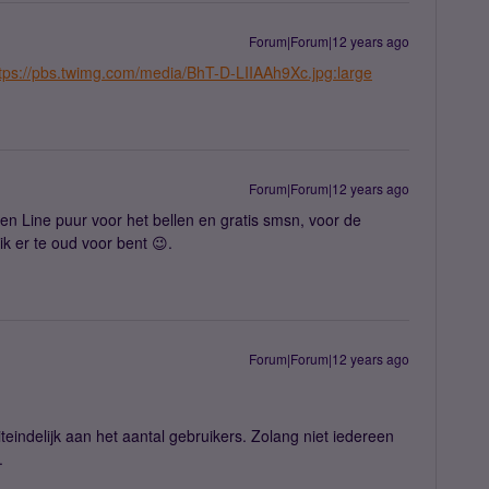
Forum|Forum|12 years ago
tps://pbs.twimg.com/media/BhT-D-LIIAAh9Xc.jpg:large
Forum|Forum|12 years ago
en Line puur voor het bellen en gratis smsn, voor de
 ik er te oud voor bent 😉.
Forum|Forum|12 years ago
iteindelijk aan het aantal gebruikers. Zolang niet iedereen
.