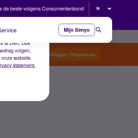
Selecteer taal
x de beste volgens Consumentenbond
Service
Mijn Simyo
e ervaring op de
s te zien. Ook
gedrag volgen,
Start een topic
Inloggen / Registreren
n onze website.
rivacy statement.