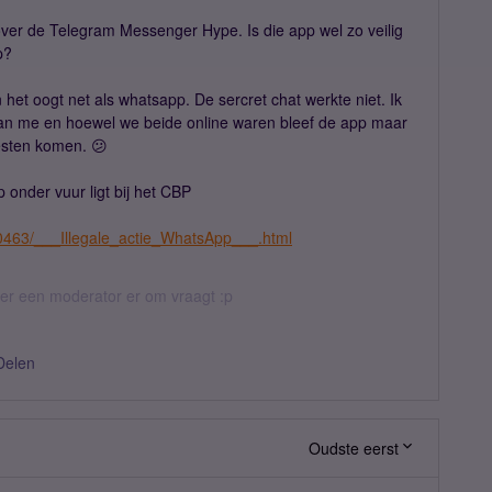
er de Telegram Messenger Hype. Is die app wel zo veilig
pp?
het oogt net als whatsapp. De sercret chat werkte niet. Ik
van me en hoewel we beide online waren bleef de app maar
esten komen. 😕
onder vuur ligt bij het CBP
30463/___Illegale_actie_WhatsApp___.html
eer een moderator er om vraagt :p
Delen
Oudste eerst