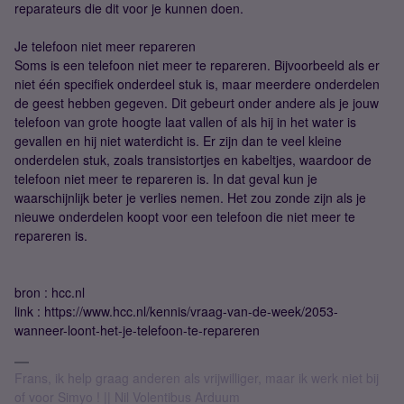
reparateurs die dit voor je kunnen doen.
Je telefoon niet meer repareren
Soms is een telefoon niet meer te repareren. Bijvoorbeeld als er
niet één specifiek onderdeel stuk is, maar meerdere onderdelen
de geest hebben gegeven. Dit gebeurt onder andere als je jouw
telefoon van grote hoogte laat vallen of als hij in het water is
gevallen en hij niet waterdicht is. Er zijn dan te veel kleine
onderdelen stuk, zoals transistortjes en kabeltjes, waardoor de
telefoon niet meer te repareren is. In dat geval kun je
waarschijnlijk beter je verlies nemen. Het zou zonde zijn als je
nieuwe onderdelen koopt voor een telefoon die niet meer te
repareren is.
bron : hcc.nl
link : https://www.hcc.nl/kennis/vraag-van-de-week/2053-
wanneer-loont-het-je-telefoon-te-repareren
Frans, ik help graag anderen als vrijwilliger, maar ik werk niet bij
of voor Simyo ! || Nil Volentibus Arduum