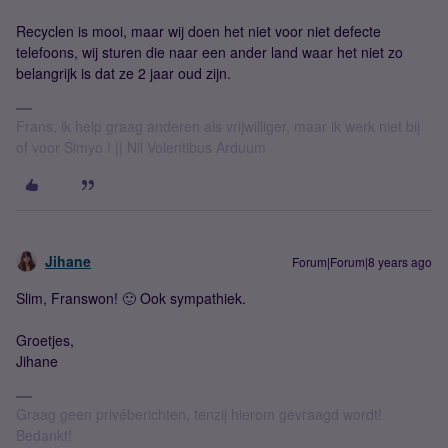
Recyclen is mooi, maar wij doen het niet voor niet defecte
telefoons, wij sturen die naar een ander land waar het niet zo
belangrijk is dat ze 2 jaar oud zijn.
Frans, ik help graag anderen als vrijwilliger, maar ik werk niet bij
of voor Simyo ! || Nil Volentibus Arduum
Jihane
Forum|Forum|8 years ago
Slim, Franswon! 🙂 Ook sympathiek.
Groetjes,
Jihane
Graag geen privéberichten, tenzij hierom gevraagd wordt!
Bedankt!