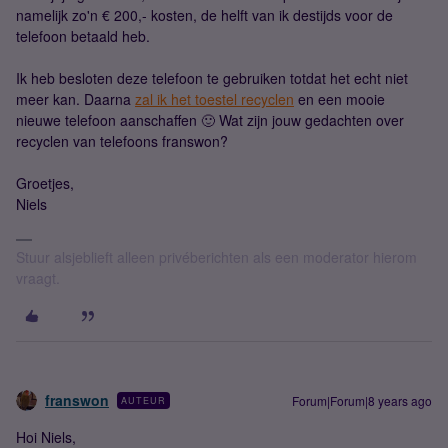
namelijk zo'n € 200,- kosten, de helft van ik destijds voor de
telefoon betaald heb.
Ik heb besloten deze telefoon te gebruiken totdat het echt niet
meer kan. Daarna
zal ik het toestel recyclen
en een mooie
nieuwe telefoon aanschaffen 🙂 Wat zijn jouw gedachten over
recyclen van telefoons franswon?
Groetjes,
Niels
Stuur alsjeblieft alleen privéberichten als een moderator hierom
vraagt.
franswon
Forum|Forum|8 years ago
AUTEUR
Hoi Niels,