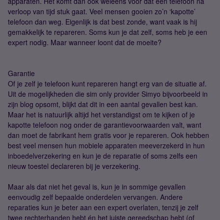
apparaten. Het komt dan ook weleens voor dat een telefoon na
verloop van tijd stuk gaat. Veel mensen gooien zo’n ‘kapotte’
telefoon dan weg. Eigenlijk is dat best zonde, want vaak is hij
gemakkelijk te repareren. Soms kun je dat zelf, soms heb je een
expert nodig. Maar wanneer loont dat de moeite?
Garantie
Of je zelf je telefoon kunt repareren hangt erg van de situatie af.
Uit de mogelijkheden die sim only provider Simyo bijvoorbeeld in
zijn blog opsomt, blijkt dat dit in een aantal gevallen best kan.
Maar het is natuurlijk altijd het verstandigst om te kijken of je
kapotte telefoon nog onder de garantievoorwaarden valt, want
dan moet de fabrikant hem gratis voor je repareren. Ook hebben
best veel mensen hun mobiele apparaten meeverzekerd in hun
inboedelverzekering en kun je de reparatie of soms zelfs een
nieuw toestel declareren bij je verzekering.
Maar als dat niet het geval is, kun je in sommige gevallen
eenvoudig zelf bepaalde onderdelen vervangen. Andere
reparaties kun je beter aan een expert overlaten, tenzij je zelf
twee rechterhanden hebt én het juiste gereedschap hebt (of