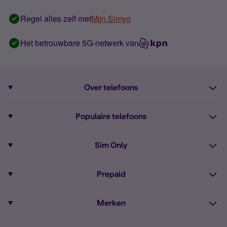
Regel alles zelf met
Mijn Simyo
Het betrouwbare 5G-netwerk van
Over telefoons
Abonnement met telefoon
Populaire telefoons
Informatie over telefoons
Pixel 10
Sim Only
Alle telefoons
Pixel 9a
Sim Only
Prepaid
iPhone 16
Sim Only internet
Prepaid
iPhone 16e
Merken
Onbeperkt bellen
Bestel Prepaid simkaart
iPhone 15
Apple
Zakelijk Sim Only abonnement