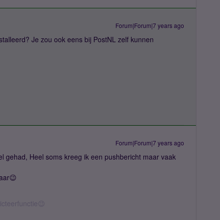
Forum|Forum|7 years ago
talleerd? Je zou ook eens bij PostNL zelf kunnen
Forum|Forum|7 years ago
l gehad, Heel soms kreeg ik een pushbericht maar vaak
laar😉
icteerfunctie😉