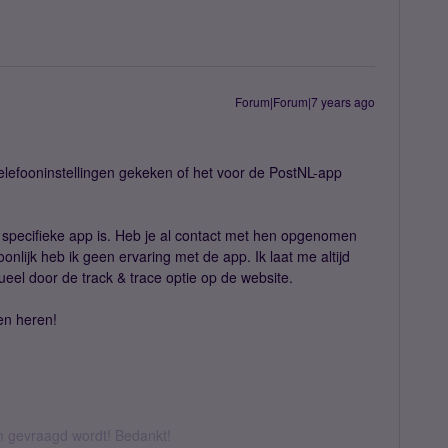
Forum|Forum|7 years ago
telefooninstellingen gekeken of het voor de PostNL-app
e specifieke app is. Heb je al contact met hen opgenomen
onlijk heb ik geen ervaring met de app. Ik laat me altijd
eel door de track & trace optie op de website.
en heren!
om gevraagd wordt! Bedankt!