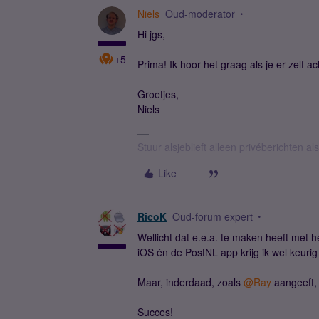
Niels
Oud-moderator
Hi jgs,
+5
Prima! Ik hoor het graag als je er zelf 
Groetjes,
Niels
Stuur alsjeblieft alleen privéberichten 
Like
RicoK
Oud-forum expert
Wellicht dat e.e.a. te maken heeft met 
iOS én de PostNL app krijg ik wel keuri
Maar, inderdaad, zoals
@Ray
aangeeft, 
Succes!