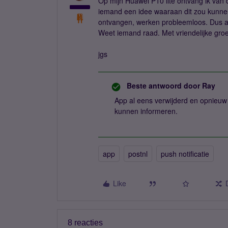
Op mijn Huawei P10 lite ontvang ik van d
iemand een idee waaraan dit zou kunnen
ontvangen, werken probleemloos. Dus aa
Weet iemand raad. Met vriendelijke groe
jgs
Beste antwoord door
Ray
App al eens verwijderd en opnieuw 
kunnen informeren.
app
postnl
push notificatie
Like
8 reacties