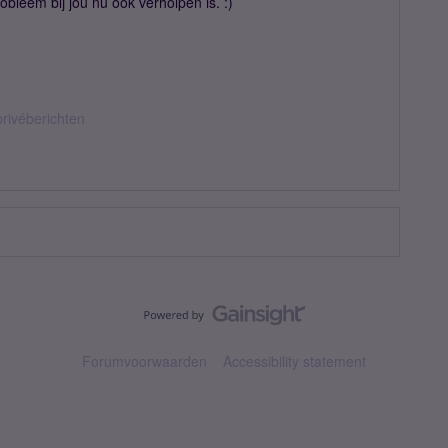
obleem bij jou nu ook verholpen is. :)
privéberichten
Forumvoorwaarden
Accessibility statement