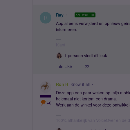
Ray
ANTWOORD
R
App al eens verwijderd en opnieuw geïns
informeren.
Klant
1 persoon vindt dit leuk
Like
Ron H
Know-it-all
Deze app een paar weken op mijn mobie
helemaal niet kortom een drama.
+6
Werk aan de winkel voor deze ontwikke
100% afhankelijk van VoiceOver en de d