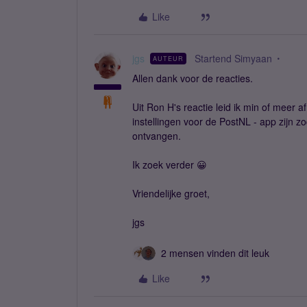
Like
jgs
Startend Simyaan
AUTEUR
Allen dank voor de reacties.
Uit Ron H's reactie leid ik min of meer a
instellingen voor de PostNL - app zijn z
ontvangen.
Ik zoek verder 😀
Vriendelijke groet,
jgs
2 mensen vinden dit leuk
Like