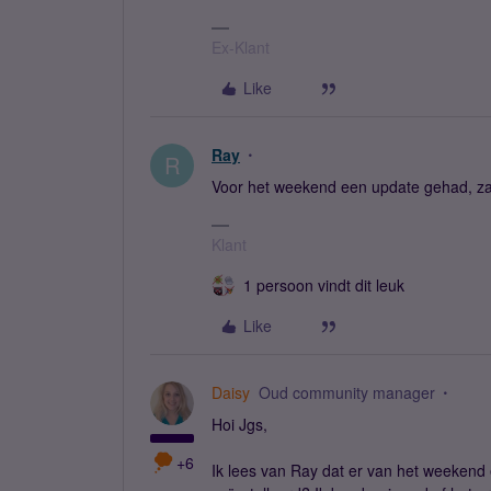
Ex-Klant
Like
Ray
R
Voor het weekend een update gehad, zat
Klant
1 persoon vindt dit leuk
Like
Daisy
Oud community manager
Hoi Jgs,
+6
Ik lees van Ray dat er van het weekend