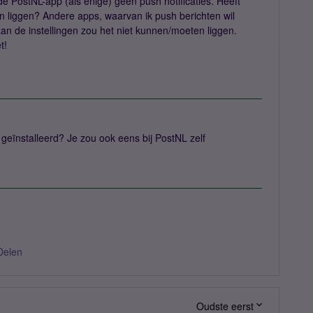
e PostNL-app (als enige) geen push notificaties. Heeft
 liggen? Andere apps, waarvan ik push berichten wil
n de instellingen zou het niet kunnen/moeten liggen.
t!
geïnstalleerd? Je zou ook eens bij PostNL zelf
Delen
Oudste eerst