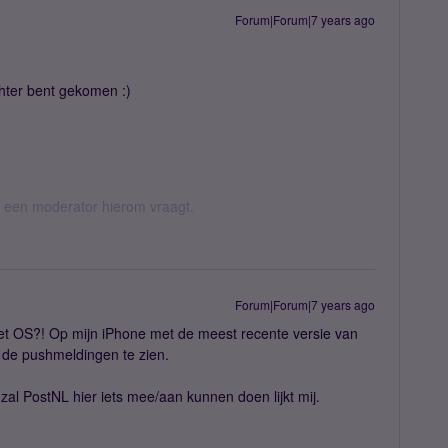
Forum|Forum|7 years ago
achter bent gekomen :)
als een moderator hierom vraagt.
Forum|Forum|7 years ago
het OS?! Op mijn iPhone met de meest recente versie van
g de pushmeldingen te zien.
zal PostNL hier iets mee/aan kunnen doen lijkt mij.