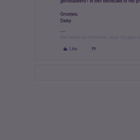
geïnstalleerd? Ik ben benieuwd of het pr
Groetjes,
Daisy
Niet actief op het forum, stuur mij geen 
Like