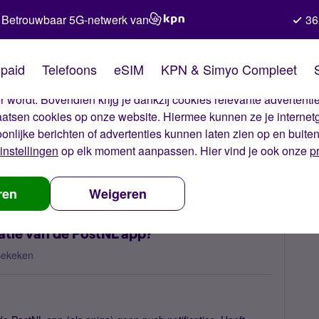
Betrouwbaar 5G-netwerk van
36
kies van Simyo
paid
Telefoons
eSIM
KPN & Simyo Compleet
okies op onze website. Met deze cookies zorgen wij ervoor dat j
 wordt. Bovendien krijg je dankzij cookies relevante advertentie
laatsen cookies op onze website. Hiermee kunnen ze je internet
oonlijke berichten of advertenties kunnen laten zien op en buite
instellingen
op elk moment aanpassen. Hier vind je ook onze
p
uwtjes
Waarom krijg ik geen push notificatie van de PostNL app?
ren
Weigeren
atie van de PostNL app?
Bekeken