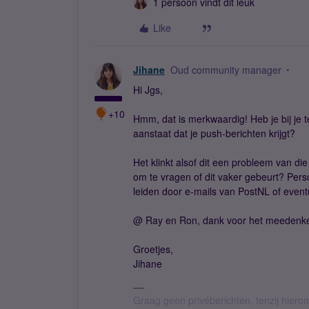
1 persoon vindt dit leuk
Like
Jihane
Oud community manager
Hi Jgs,
+10
Hmm, dat is merkwaardig! Heb je bij je 
aanstaat dat je push-berichten krijgt?
Het klinkt alsof dit een probleem van di
om te vragen of dit vaker gebeurt? Perso
leiden door e-mails van PostNL of eventu
@ Ray en Ron, dank voor het meedenk
Groetjes,
Jihane
Graag geen privéberichten, tenzij hier