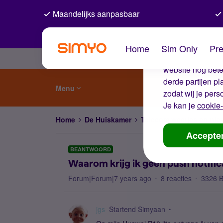
Maandelijks aanpasbaar
De coo
Home
Sim Only
Pre
Wij gebruiken co
website nog beter
derde partijen p
Menu
zodat wij je pers
Je kan je
cookie-
Home
De Huiskamer
Telecom weetjes en nie
Accepte
BEANTWOORD
Waarom krijg ik geen push notific
Forum|Forum|7 years ago
8 reacties
3326 
jgs
Startend Simyaan