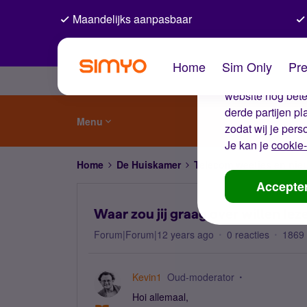
Maandelijks aanpasbaar
De coo
Home
Sim Only
Pre
Wij gebruiken co
website nog beter
derde partijen p
Menu
zodat wij je pers
Je kan je
cookie-
Home
De Huiskamer
Telecom weetjes en nie
Accepte
Waar zou jij graag over willen lez
Forum|Forum|12 years ago
0 reacties
1869
Kevin1
Oud-moderator
Hoi allemaal,