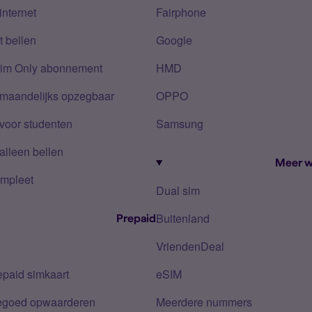
internet
Fairphone
 bellen
Google
Sim Only abonnement
HMD
 maandelijks opzegbaar
OPPO
voor studenten
Samsung
alleen bellen
Meer w
mpleet
Dual sim
Buitenland
Prepaid
VriendenDeal
epaid simkaart
eSIM
tegoed opwaarderen
Meerdere nummers