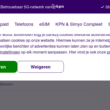
Betrouwbaar 5G-netwerk van
36
kies van Simyo
paid
Telefoons
eSIM
KPN & Simyo Compleet
okies op onze website. Met deze cookies zorgen wij ervoor dat j
 wordt. Bovendien krijg je dankzij cookies relevante advertentie
laatsen cookies op onze website. Hiermee kunnen ze je internet
oonlijke berichten of advertenties kunnen laten zien op en buite
instellingen
op elk moment aanpassen. Hier vind je ook onze
p
uwtjes
Waar zou jij graag over willen lezen?
ren
Weigeren
en?
 Bekeken