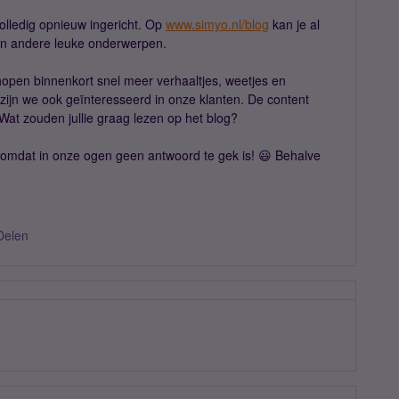
lledig opnieuw ingericht. Op
www.simyo.nl/blog
kan je al
en andere leuke onderwerpen.
hopen binnenkort snel meer verhaaltjes, weetjes en
 zijn we ook geïnteresseerd in onze klanten. De content
Wat zouden jullie graag lezen op het blog?
l, omdat in onze ogen geen antwoord te gek is! 😃 Behalve
:
Delen