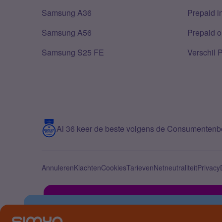
Samsung A36
Prepaid i
Samsung A56
Prepaid o
Samsung S25 FE
Verschil 
Al 36 keer de beste volgens de Consumenten
Annuleren
Klachten
Cookies
Tarieven
Netneutraliteit
Privacy