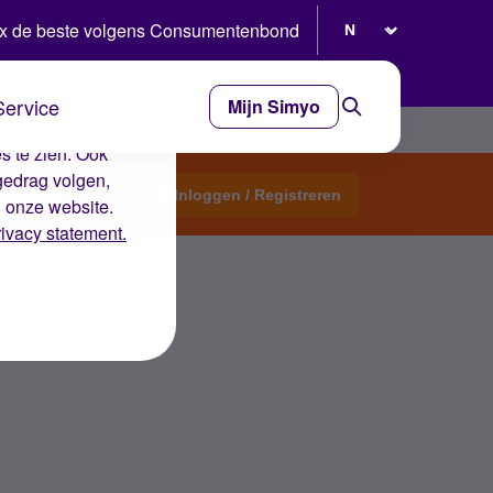
Selecteer taal
x de beste volgens Consumentenbond
Service
Mijn Simyo
e ervaring op de
s te zien. Ook
gedrag volgen,
Start een topic
Inloggen / Registreren
n onze website.
rivacy statement.