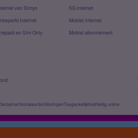
nternet van Simyo
5G internet
nbeperkt internet
Mobiel internet
Prepaid en Sim Only
Mobiel abonnement
bond
Disclaimer
Voorwaarden
Storingen
Toegankelijkheid
Veilig online