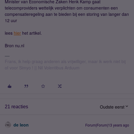
Minister van Economische Zaken Henk Kamp gaat
telecomproviders wettelijk verplichten om consumenten een
compensatieregeling aan te bieden bij een storing van langer dan
12 uur
lees
hier
het artikel.
Bron nu.nl
Frans, ik help graag anderen als vrijwilliger, maar ik werk niet bij
of voor Simyo ! || Nil Volentibus Arduum
Oudste eerst
21 reacties
de leon
Forum|Forum|13 years ago