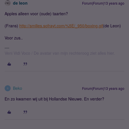
de leon
Forum|Forum|13 years ago
Apples alleen voor (oude) taarten?
(Frans)
http://smilies.sofrayt.com/%5E/_950/boxing.gif
(de Leon)
Voor zus..
Veni Vidi Voco / De avatar van mijn rechteroog ziet alles hier.
Beko
Forum|Forum|13 years ago
B
En zo kwamen wij uit bij Hollandse Nieuwe. En verder?