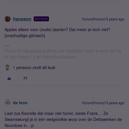
franswon
Forum|Forum|13 years ago
AUTEUR
Apples alleen voor (oude) taarten? Dat meen je toch niet?
[onschuldige glimlach]
Frans, ik help graag anderen als vrijwilliger, maar ik werk niet bij
of voor Simyo ! || Nil Volentibus Arduum
1 persoon vindt dit leuk
de leon
Forum|Forum|13 years ago
Laat zus Koorelle dat maar niet horen, beste Frans.... Ze
Swamswungt je in één welgemikte worp over de Deltawerken de
Noordzee in...:p