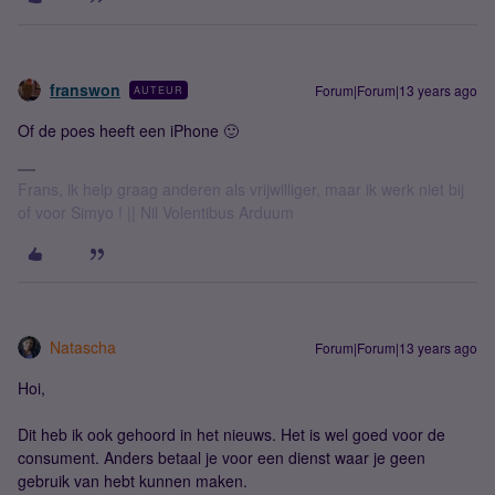
franswon
Forum|Forum|13 years ago
AUTEUR
Of de poes heeft een iPhone 🙂
Frans, ik help graag anderen als vrijwilliger, maar ik werk niet bij
of voor Simyo ! || Nil Volentibus Arduum
Natascha
Forum|Forum|13 years ago
Hoi,
Dit heb ik ook gehoord in het nieuws. Het is wel goed voor de
consument. Anders betaal je voor een dienst waar je geen
gebruik van hebt kunnen maken.