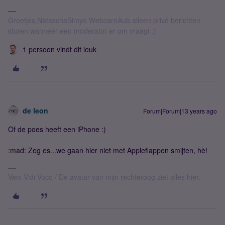
Groetjes,NataschaSimyo WebcareAub alleen privé berichten
sturen wanneer een moderator er om vraagt :)
1 persoon vindt dit leuk
de leon
Forum|Forum|13 years ago
Of de poes heeft een iPhone :)
:mad: Zeg es...we gaan hier niet met Appleflappen smijten, hè!
Veni Vidi Voco / De avatar van mijn rechteroog ziet alles hier.