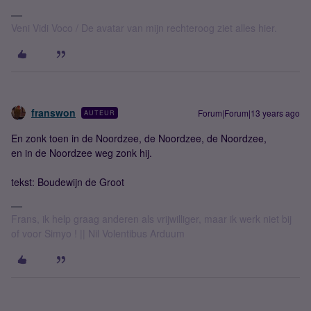
Veni Vidi Voco / De avatar van mijn rechteroog ziet alles hier.
franswon
Forum|Forum|13 years ago
AUTEUR
En zonk toen in de Noordzee, de Noordzee, de Noordzee,
en in de Noordzee weg zonk hij.
tekst: Boudewijn de Groot
Frans, ik help graag anderen als vrijwilliger, maar ik werk niet bij
of voor Simyo ! || Nil Volentibus Arduum