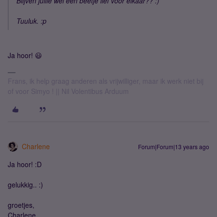
Blijven jullie wel een beetje lief voor elkaar?? :)
Tuuluk. :p
Ja hoor! 😃
Frans, ik help graag anderen als vrijwilliger, maar ik werk niet bij
of voor Simyo ! || Nil Volentibus Arduum
Charlene
Forum|Forum|13 years ago
Ja hoor! :D
gelukkig.. :)
groetjes,
Charlene