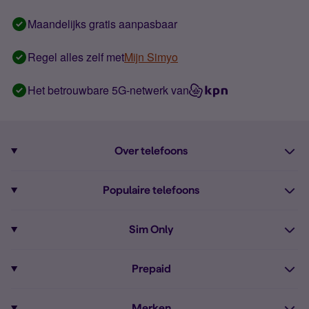
Maandelijks gratis aanpasbaar
Regel alles zelf met
Mijn Simyo
Het betrouwbare 5G-netwerk van
Over telefoons
Abonnement met telefoon
Populaire telefoons
Informatie over telefoons
Pixel 10
Sim Only
Alle telefoons
Pixel 9a
Sim Only
Prepaid
iPhone 16
Sim Only internet
Prepaid
iPhone 16e
Merken