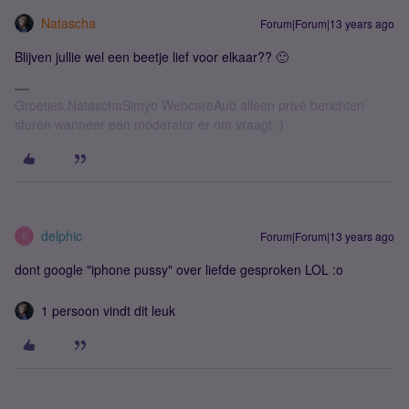
Natascha
Forum|Forum|13 years ago
Blijven jullie wel een beetje lief voor elkaar?? 🙂
Groetjes,NataschaSimyo WebcareAub alleen privé berichten
sturen wanneer een moderator er om vraagt :)
delphic
Forum|Forum|13 years ago
D
dont google "iphone pussy" over liefde gesproken LOL :o
1 persoon vindt dit leuk