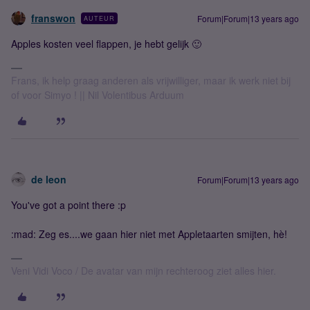
franswon
Forum|Forum|13 years ago
AUTEUR
Apples kosten veel flappen, je hebt gelijk 🙂
Frans, ik help graag anderen als vrijwilliger, maar ik werk niet bij
of voor Simyo ! || Nil Volentibus Arduum
de leon
Forum|Forum|13 years ago
You've got a point there :p
:mad: Zeg es....we gaan hier niet met Appletaarten smijten, hè!
Veni Vidi Voco / De avatar van mijn rechteroog ziet alles hier.