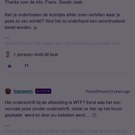
Thanks voor de info, Frans. Goede zaak.
Kan je ondertussen de lezertjes alhier even vertellen waar je
poes zo van schrikt? Vind het zo onderhand een verontrustend
beeld worden. :p
Veni Vidi Voco / De avatar van mijn rechteroog ziet alles hier.
1 persoon vindt dit leuk
franswon
Forum|Forum|13 years ago
AUTEUR
Het onderschrift bij de afbeelding is WTF? Eerst was het een
normale poes zonder onderschrift, totdat ze hier op het forum
geplaatst werd en door jou bekeken werd..... 🙂
Frans, ik help graag anderen als vrijwilliger, maar ik werk niet bij