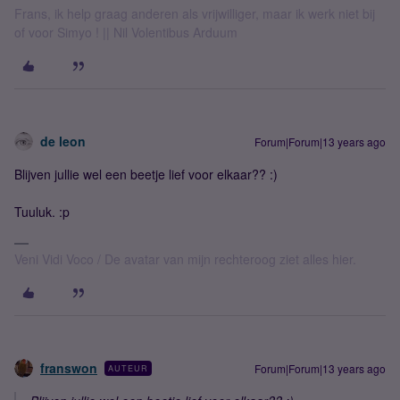
Frans, ik help graag anderen als vrijwilliger, maar ik werk niet bij
of voor Simyo ! || Nil Volentibus Arduum
de leon
Forum|Forum|13 years ago
Blijven jullie wel een beetje lief voor elkaar?? :)
Tuuluk. :p
Veni Vidi Voco / De avatar van mijn rechteroog ziet alles hier.
franswon
Forum|Forum|13 years ago
AUTEUR