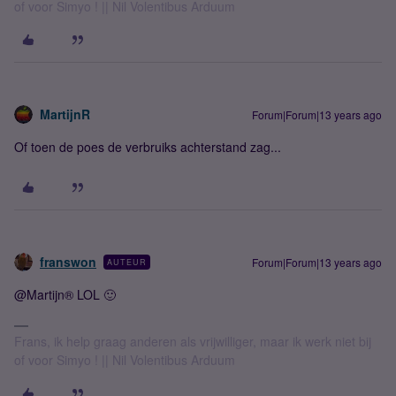
of voor Simyo ! || Nil Volentibus Arduum
MartijnR
Forum|Forum|13 years ago
Of toen de poes de verbruiks achterstand zag...
franswon
Forum|Forum|13 years ago
AUTEUR
@Martijn® LOL 🙂
Frans, ik help graag anderen als vrijwilliger, maar ik werk niet bij
of voor Simyo ! || Nil Volentibus Arduum