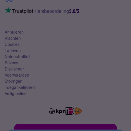
Mobiel internet
VoLTE 4G bellen
Klantbeoordeling
3.8/5
Mobiel abonnement
Simkaart
Annuleren
Klachten
Cookies
Tarieven
Netneutraliteit
Privacy
Disclaimer
Voorwaarden
Storingen
Toegankelijkheid
Veilig online