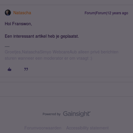
Natascha
Forum|Forum|12 years ago
Hoi Franswon,
Een interessant artikel heb je geplaatst.
Groetjes,NataschaSimyo WebcareAub alleen privé berichten
sturen wanneer een moderator er om vraagt :)
Forumvoorwaarden
Accessibility statement