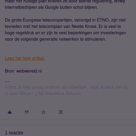
maar het huidige plan knevelt ze door allerlei regulering, terwijl
internetbedrijven als Google buiten schot blijven.
De grote Europese telecompartijen, verenigd in ETNO, zijn niet
tevreden met het telecomplan van Neelie Kroes. Er is veel te
hoge regeldruk en er zijn te veel beperkingen om investeringen
voor de volgende generatie netwerken te stimuleren.
Lees het hele artikel.
Bron: webwereld.nl
Frans, ik help graag anderen als vrijwilliger, maar ik werk niet bij
of voor Simyo ! || Nil Volentibus Arduum
1 reactie