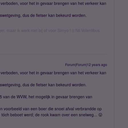
iet verboden, voor het in gevaar brengen van het verkeer kan
erswetgeving, dus de fietser kan bekeurd worden.
er, maar ik werk niet bij of voor Simyo ! || Nil Volentibus
Forum|Forum|12 years ago
iet verboden, voor het in gevaar brengen van het verkeer kan
erswetgeving, dus de fietser kan bekeurd worden.
l 5 van de WVW, het mogelijk in gevaar brengen van
 een voorbeeld van een boer die snoei afval verbrandde op
n tóch beboet werd; de rook kwam over een snelweg... 😛