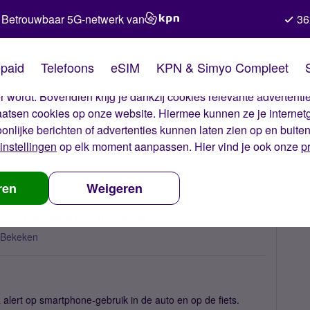
Betrouwbaar 5G-netwerk van
36
kies van Simyo
paid
Telefoons
eSIM
KPN & Simyo Compleet
okies op onze website. Met deze cookies zorgen wij ervoor dat j
 wordt. Bovendien krijg je dankzij cookies relevante advertentie
laatsen cookies op onze website. Hiermee kunnen ze je internet
oonlijke berichten of advertenties kunnen laten zien op en buite
instellingen
op elk moment aanpassen. Hier vind je ook onze
p
uwtjes
Politie controleert extra op smartphone-gebruik in de auto
ren
Weigeren
tphone-gebruik in de auto
 Bekeken
alert op smartphone-gebruik in de auto en op de fiets.