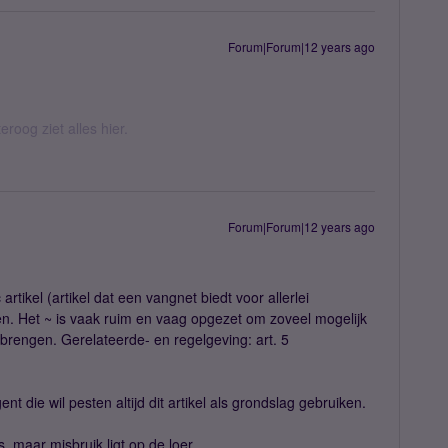
Forum|Forum|12 years ago
eroog ziet alles hier.
Forum|Forum|12 years ago
tikel (artikel dat een vangnet biedt voor allerlei
en. Het ~ is vaak ruim en vaag opgezet om zoveel mogelijk
 brengen. Gerelateerde- en regelgeving: art. 5
t die wil pesten altijd dit artikel als grondslag gebruiken.
is, maar misbruik ligt op de loer.