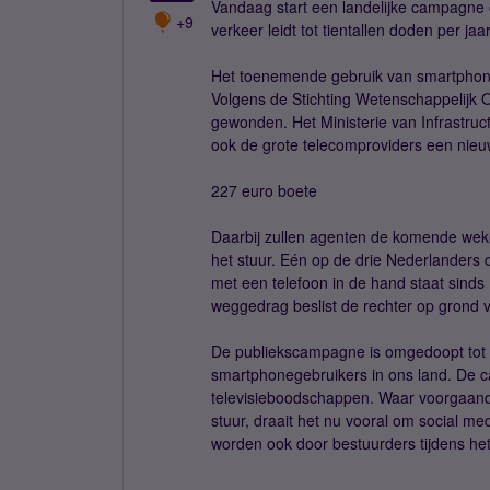
Vandaag start een landelijke campagne 
+9
verkeer leidt tot tientallen doden per jaar
Het toenemende gebruik van smartphone
Volgens de Stichting Wetenschappelijk 
gewonden. Het Ministerie van Infrastru
ook de grote telecomproviders een nie
227 euro boete
Daarbij zullen agenten de komende weke
het stuur. Eén op de drie Nederlanders d
met een telefoon in de hand staat sinds 
weggedrag beslist de rechter op grond va
De publiekscampagne is omgedoopt tot A
smartphonegebruikers in ons land. De c
televisieboodschappen. Waar voorgaand
stuur, draait het nu vooral om social m
worden ook door bestuurders tijdens he