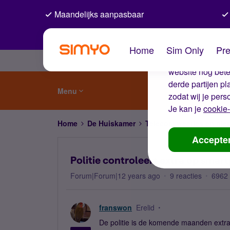
Maandelijks aanpasbaar
De coo
Home
Sim Only
Pre
Wij gebruiken co
website nog beter
derde partijen p
Menu
zodat wij je pers
Je kan je
cookie-
Home
De Huiskamer
Telecom weetjes en nie
Accepte
Politie controleert extra op smar
Forum|Forum|12 years ago
9 reacties
6962
franswon
Erelid
De politie is de komende maanden extra 