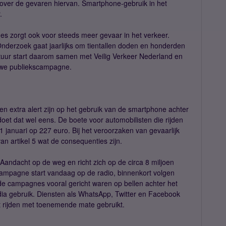
over de gevaren hiervan. Smartphone-gebruik in het
.
s zorgt ook voor steeds meer gevaar in het verkeer.
Onderzoek gaat jaarlijks om tientallen doden en honderden
ctuur start daarom samen met Veilig Verkeer Nederland en
uwe publiekscampagne.
n extra alert zijn op het gebruik van de smartphone achter
oet dat wel eens. De boete voor automobilisten die rijden
1 januari op 227 euro. Bij het veroorzaken van gevaarlijk
n artikel 5 wat de consequenties zijn.
andacht op de weg en richt zich op de circa 8 miljoen
ampagne start vandaag op de radio, binnenkort volgen
e campagnes vooral gericht waren op bellen achter het
edia gebruik. Diensten als WhatsApp, Twitter en Facebook
t rijden met toenemende mate gebruikt.