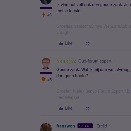
Ik vind het zelf ook een goede zaak. Je 
met je toestel.
+6
Groetjes,NataschaSimyo WebcareAub all
vraagt :)
Like
Nielsiejjj92
Oud-forum expert
Goede zaak. Wat ik mij dan wel afvraag
dan geen boete?
+5
Groeten Niels / Simyo Forum Expert / Bl
medewerker
Like
franswon
Erelid
AUTEUR