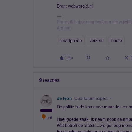
Bron: webwereld.nl
Frans, ik help graag anderen als vrijwillig
Arduum
smartphone
verkeer
boete
Like
9 reacties
de leon
Oud-forum expert
De politie is de komende maanden extra 
+9
Heel goede zaak. Ik neem nooit de smar
Wat betreft de laatste...zie genoeg mens
En al helemaal niet op jou. Van de weg af