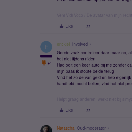
Veni Vidi Voco / De avatar van mijn recht
Like
erickiel
Involved
E
Goede zaak controleer daar maar op, als
het niet tijdens rijden
+1
Had ooit een keer auto bij me zonder car
mijn baas ik stopte belde terug
Vind het zo de van geld en heb eigenlijk a
handheld mocht bellen, vind het niet pret
Helpt graag anderen, werkt niet bij simy
Like
Natascha
Oud-moderator