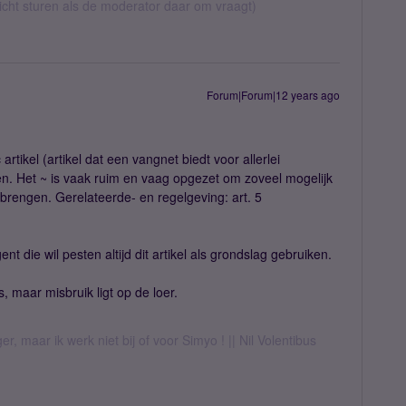
richt sturen als de moderator daar om vraagt)
Forum|Forum|12 years ago
tikel (artikel dat een vangnet biedt voor allerlei
en. Het ~ is vaak ruim en vaag opgezet om zoveel mogelijk
 brengen. Gerelateerde- en regelgeving: art. 5
t die wil pesten altijd dit artikel als grondslag gebruiken.
is, maar misbruik ligt op de loer.
er, maar ik werk niet bij of voor Simyo ! || Nil Volentibus