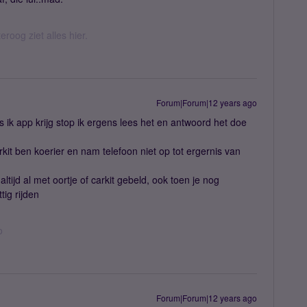
eroog ziet alles hier.
Forum|Forum|12 years ago
 ik app krijg stop ik ergens lees het en antwoord het doe
kit ben koerier en nam telefoon niet op tot ergernis van
ltijd al met oortje of carkit gebeld, ook toen je nog
tig rijden
o
Forum|Forum|12 years ago