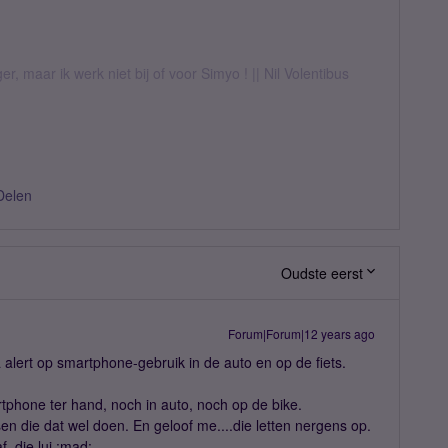
er, maar ik werk niet bij of voor Simyo ! || Nil Volentibus
Delen
Oudste eerst
Forum|Forum|12 years ago
alert op smartphone-gebruik in de auto en op de fiets.
tphone ter hand, noch in auto, noch op de bike.
en die dat wel doen. En geloof me....die letten nergens op.
, die lui.:mad: