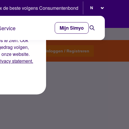
Selecteer taal
x de beste volgens Consumentenbond
Service
Mijn Simyo
e ervaring op de
s te zien. Ook
gedrag volgen,
Start een topic
Inloggen / Registreren
n onze website.
rivacy statement.