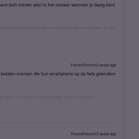
bent toch minder alert in het verkeer wanneer je bezig bent
een privé berichten sturen wanneer een moderator er om
Forum|Forum|12 years ago
, betalen mensen die hun smartphone op de fiets gebruiken
ije klant die anderen graag helpt maar ben geen
Forum|Forum|12 years ago