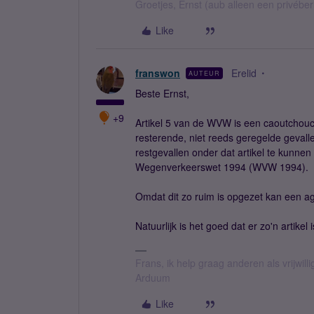
Groetjes, Ernst (aub alleen een privébe
Like
franswon
Erelid
AUTEUR
Beste Ernst,
+9
Artikel 5 van de WVW is een caoutchouc ar
resterende, niet reeds geregelde gevall
restgevallen onder dat artikel te kunnen
Wegenverkeerswet 1994 (WVW 1994).
Omdat dit zo ruim is opgezet kan een agen
Natuurlijk is het goed dat er zo'n artikel 
Frans, ik help graag anderen als vrijwillig
Arduum
Like