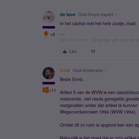
de leon
Oud-forum expert
In het cachot met het hele zootje.:mad:
+9
Veni Vidi Voco / De avatar van mijn recht
Like
Ernst
Oud-moderator
Beste Ernst,
+11
Artikel 5 van de WVW is een caoutchouc ar
resterende, niet reeds geregelde gevall
restgevallen onder dat artikel te kunnen
Wegenverkeerswet 1994 (WVW 1994).
Omdat dit zo ruim is opgezet kan een agen
Natuurlijk is het goed dat er zo'n artikel 