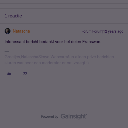
1 reactie
Natascha
Forum|Forum|12 years ago
Interessant bericht bedankt voor het delen Franswon.
Groetjes,NataschaSimyo WebcareAub alleen privé berichten
sturen wanneer een moderator er om vraagt :)