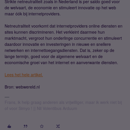
Strikte netneutraliteit zoals in Nederland is per saldo goed voor
de welvaart, de economie en stimuleert innovatie op het web
maar óók bij internetproviders.
Netneutraliteit voorkomt dat internetproviders online diensten en
sites kunnen discrimineren. Het verkleint daarmee hun
marktmacht, vergroot hun onderlinge concurrentie en stimuleert
daardoor innovatie en investeringen in nieuwe en snellere
netwerken en internettoegangsdiensten. Dat is, zeker op de
lange termijn, goed voor de algemene welvaart en de
economische groei van het internet en aanverwante diensten.
Lees het hele artikel.
Bron: webwereld.nl
Frans, ik help graag anderen als vrijwilliger, maar ik werk niet bij
of voor Simyo ! || Nil Volentibus Arduum