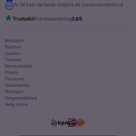
Contact
Al 36 keer de beste volgens de Consumentenbond
Mobiel internet
VoLTE 4G bellen
Klantbeoordeling
3.8/5
Mobiel abonnement
Simkaart
Annuleren
Klachten
Cookies
Tarieven
Netneutraliteit
Privacy
Disclaimer
Voorwaarden
Storingen
Toegankelijkheid
Veilig online