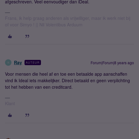
afgeschreven. Veel eenvoudiger dan iDeal.
Frans, ik help graag anderen als vrijwilliger, maar ik werk niet bij
of voor Simyo ! || Nil Volentibus Arduum
Ray
Forum|Forum|8 years ago
AUTEUR
R
Voor mensen die heel af en toe een betaalde app aanschaffen
vind ik Ideal iets makkelijker. Direct betaald en geen verplichting
tot het hebben van een creditcard.
Klant