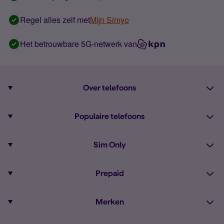
Regel alles zelf met
Mijn Simyo
Het betrouwbare 5G-netwerk van
Over telefoons
Abonnement met telefoon
Populaire telefoons
Informatie over telefoons
Pixel 10
Sim Only
Alle telefoons
Pixel 9a
Sim Only
Prepaid
iPhone 16
Sim Only internet
Prepaid
iPhone 16e
Merken
Onbeperkt bellen
Bestel Prepaid simkaart
iPhone 15
Apple