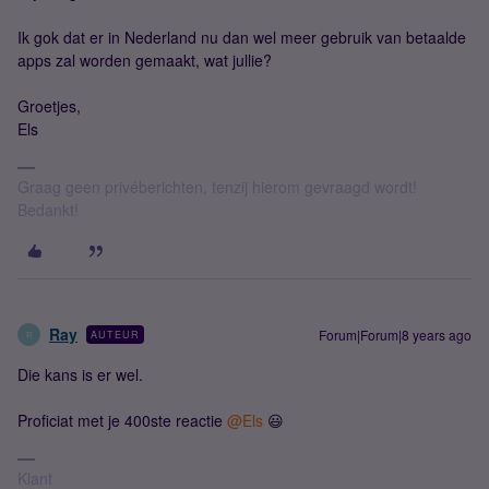
Ik gok dat er in Nederland nu dan wel meer gebruik van betaalde
apps zal worden gemaakt, wat jullie?
Groetjes,
Els
Graag geen privéberichten, tenzij hierom gevraagd wordt!
Bedankt!
Ray
Forum|Forum|8 years ago
AUTEUR
R
Die kans is er wel.
Proficiat met je 400ste reactie
@Els
😃
Klant