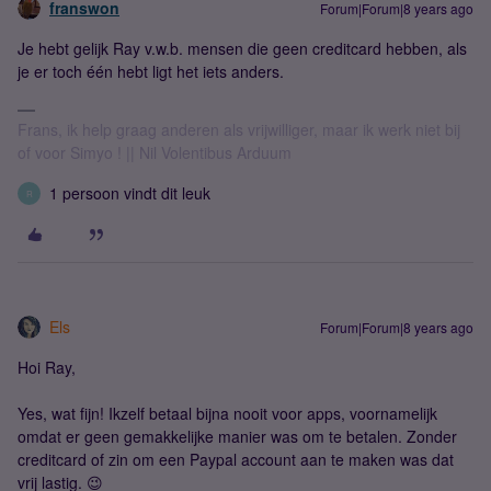
franswon
Forum|Forum|8 years ago
Je hebt gelijk Ray v.w.b. mensen die geen creditcard hebben, als
je er toch één hebt ligt het iets anders.
Frans, ik help graag anderen als vrijwilliger, maar ik werk niet bij
of voor Simyo ! || Nil Volentibus Arduum
1 persoon vindt dit leuk
R
Els
Forum|Forum|8 years ago
Hoi Ray,
Yes, wat fijn! Ikzelf betaal bijna nooit voor apps, voornamelijk
omdat er geen gemakkelijke manier was om te betalen. Zonder
creditcard of zin om een Paypal account aan te maken was dat
vrij lastig. 😉