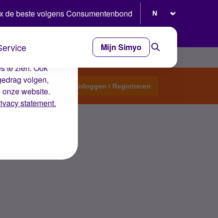
Selecteer taal
x de beste volgens Consumentenbond
Service
Mijn Simyo
e ervaring op de
s te zien. Ook
gedrag volgen,
Start een topic
Inloggen / Registreren
n onze website.
rivacy statement.
o