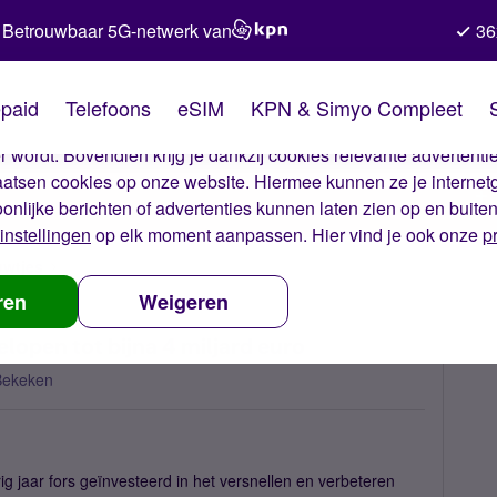
Betrouwbaar 5G-netwerk van
36
kies van Simyo
paid
Telefoons
eSIM
KPN & Simyo Compleet
okies op onze website. Met deze cookies zorgen wij ervoor dat j
 wordt. Bovendien krijg je dankzij cookies relevante advertentie
laatsen cookies op onze website. Hiermee kunnen ze je internet
oonlijke berichten of advertenties kunnen laten zien op en buite
instellingen
op elk moment aanpassen. Hier vind je ook onze
p
uwtjes
Investeringen telecomsector opgelopen tot bijna 4 miljard eur
ren
Weigeren
lopen tot bijna 4 miljard euro
Bekeken
g jaar fors geïnvesteerd in het versnellen en verbeteren