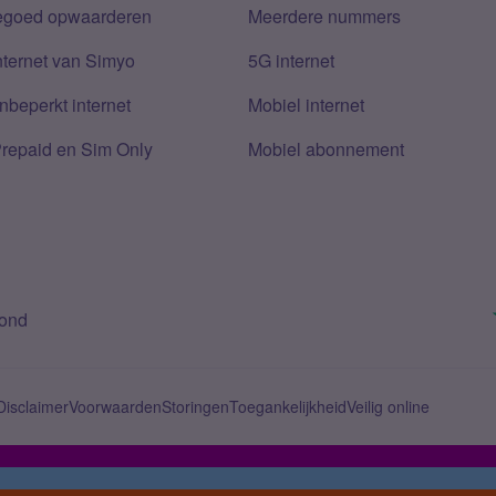
tegoed opwaarderen
Meerdere nummers
nternet van Simyo
5G internet
nbeperkt internet
Mobiel internet
Prepaid en Sim Only
Mobiel abonnement
bond
Disclaimer
Voorwaarden
Storingen
Toegankelijkheid
Veilig online