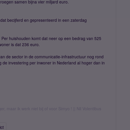
roegen samen bijna vier miljard euro.
dat becijferd en gepresenteerd in een zaterdag
o. Per huishouden komt dat neer op een bedrag van 525
woner is dat 236 euro.
n de sector in de communicatie-infrastructuur nog rond
ag de investering per inwoner in Nederland al hoger dan in
er, maar ik werk niet bij of voor Simyo ! || Nil Volentibus
ict