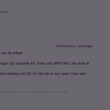
Delen
Forum|Forum|11 years ago
an dit artikel!
ngen zijn natuurlijk 4G, maar ook UMTS 900. Iets waar ik
ere dekking met 3G. En dat zijn er een 'paar' meer dan
richt sturen als de moderator daar om vraagt)