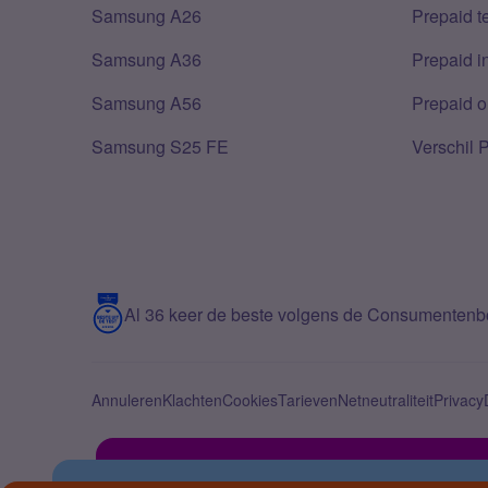
Samsung A26
Prepaid 
Samsung A36
Prepaid i
Samsung A56
Prepaid o
Samsung S25 FE
Verschil 
Al 36 keer de beste volgens de Consumenten
Annuleren
Klachten
Cookies
Tarieven
Netneutraliteit
Privacy