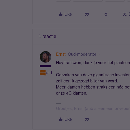
Like
1 reactie
Ernst
Oud-moderator
Hey franswon, dank je voor het plaatsen v
+11
Oorzaken van deze gigantische investeri
zelf eerlijk gezegd blijer van word.
Meer klanten hebben straks een nóg bet
onze 4G klanten.
Groetjes, Ernst (aub alleen een privébe
Like