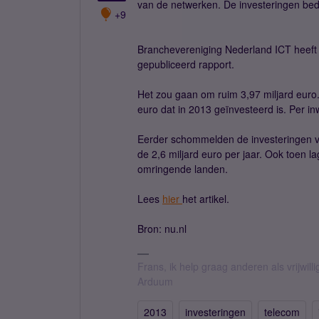
van de netwerken. De investeringen bed
+9
Branchevereniging Nederland ICT heeft 
gepubliceerd rapport.
Het zou gaan om ruim 3,97 miljard eur
euro dat in 2013 geïnvesteerd is. Per in
Eerder schommelden de investeringen va
de 2,6 miljard euro per jaar. Ook toen l
omringende landen.
Lees
hier
het artikel.
Bron: nu.nl
Frans, ik help graag anderen als vrijwillig
Arduum
2013
investeringen
telecom