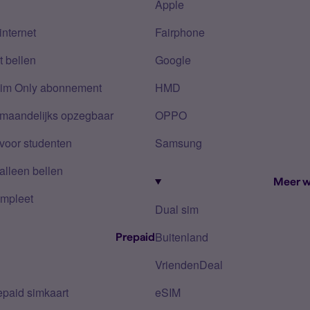
Apple
internet
Fairphone
 bellen
Google
Sim Only abonnement
HMD
 maandelijks opzegbaar
OPPO
voor studenten
Samsung
alleen bellen
Meer w
mpleet
Dual sim
Buitenland
Prepaid
VriendenDeal
epaid simkaart
eSIM