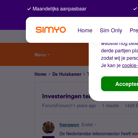
Maandelijks aanpasbaar
De coo
Home
Sim Only
Pre
Wij gebruiken co
website nog beter
derde partijen p
Menu
zodat wij je pers
Je kan je
cookie-
Home
De Huiskamer
Telecom weetjes en nie
Accepte
Investeringen telecomsector opge
Forum|Forum|11 years ago
1 reactie
1429 
franswon
Erelid
De Nederlandse telecomsector heeft vori