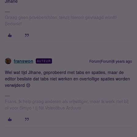
Jihane
Graag geen privéberichten, tenzij hierom gevraagd wordt!
Bedankt!
franswon
Forum|Forum|8 years ago
AUTEUR
Wel wat tijd Jihane, geprobeerd met tabs en spaties, maar de
editor besliste dat tabs niet werken en overtollige spaties worden
verwijderd 😒
Frans, ik help graag anderen als vrijwilliger, maar ik werk niet bij
of voor Simyo ! || Nil Volentibus Arduum