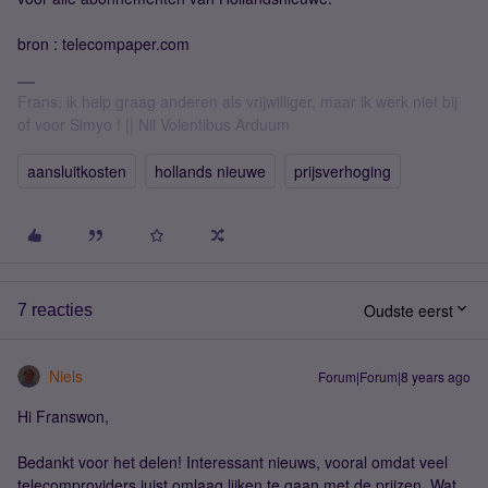
bron : telecompaper.com
Frans, ik help graag anderen als vrijwilliger, maar ik werk niet bij
of voor Simyo ! || Nil Volentibus Arduum
aansluitkosten
hollands nieuwe
prijsverhoging
Oudste eerst
7 reacties
Niels
Forum|Forum|8 years ago
Hi Franswon,
Bedankt voor het delen! Interessant nieuws, vooral omdat veel
telecomproviders juist omlaag lijken te gaan met de prijzen. Wat