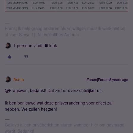
Frans, ik help graag anderen als vrijwilliger, maar ik werk niet bij
of voor Simyo ! || Nil Volentibus Arduum
1 persoon vindt dit leuk
Asma
Forum|Forum|8 years ago
@Franswon, bedankt! Dat ziet er overzichtelijker uit.
Ik ben benieuwd wat deze prijsverandering voor effect zal
hebben. We zullen het zien!
Gelieve alleen privéberichten sturen wanneer hier om gevraagd
wordt. Bedankt!