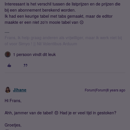
Interessant is het verschil tussen de listprijzen en de prijzen die
bij een abonnement berekend worden.
Ik had een keurige tabel met tabs gemaakt, maar de editor
maakte er een niet zo'n mooie tabel van ☹️
Frans, ik help graag anderen als vrijwilliger, maar ik werk niet bij
of voor Simyo ! || Nil Volentibus Arduum
1 persoon vindt dit leuk
Jihane
Forum|Forum|8 years ago
Hi Frans,
Ahh, jammer van de tabel! 😞 Had je er veel tijd in gestoken?
Groetjes,