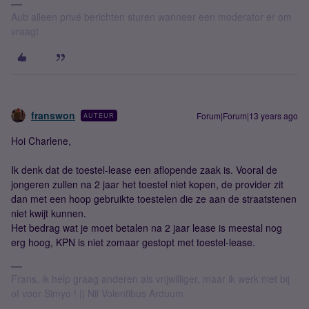
Aub alleen privé berichten sturen wanneer een moderator er om
vraagt
franswon
Forum|Forum|13 years ago
AUTEUR
Hoi Charlene,
Ik denk dat de toestel-lease een aflopende zaak is. Vooral de
jongeren zullen na 2 jaar het toestel niet kopen, de provider zit
dan met een hoop gebruikte toestelen die ze aan de straatstenen
niet kwijt kunnen.
Het bedrag wat je moet betalen na 2 jaar lease is meestal nog
erg hoog, KPN is niet zomaar gestopt met toestel-lease.
Frans, ik help graag anderen als vrijwilliger, maar ik werk niet bij
of voor Simyo ! || Nil Volentibus Arduum