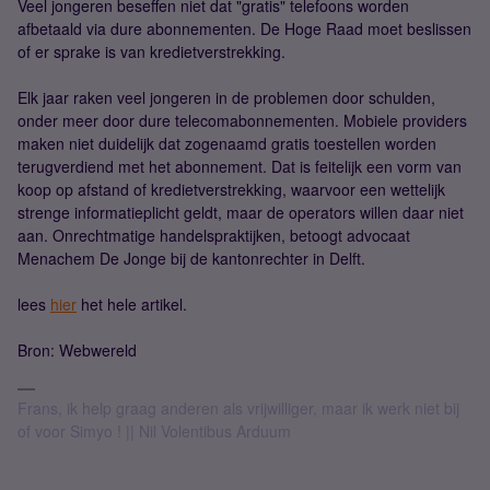
Veel jongeren beseffen niet dat "gratis" telefoons worden
afbetaald via dure abonnementen. De Hoge Raad moet beslissen
of er sprake is van kredietverstrekking.
Elk jaar raken veel jongeren in de problemen door schulden,
onder meer door dure telecomabonnementen. Mobiele providers
maken niet duidelijk dat zogenaamd gratis toestellen worden
terugverdiend met het abonnement. Dat is feitelijk een vorm van
koop op afstand of kredietverstrekking, waarvoor een wettelijk
strenge informatieplicht geldt, maar de operators willen daar niet
aan. Onrechtmatige handelspraktijken, betoogt advocaat
Menachem De Jonge bij de kantonrechter in Delft.
lees
hier
het hele artikel.
Bron: Webwereld
Frans, ik help graag anderen als vrijwilliger, maar ik werk niet bij
of voor Simyo ! || Nil Volentibus Arduum