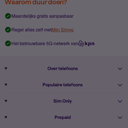
Waarom duur doen?
Maandelijks gratis aanpasbaar
Regel alles zelf met
Mijn Simyo
Het betrouwbare 5G-netwerk van
Over telefoons
Abonnement met telefoon
Populaire telefoons
Informatie over telefoons
Pixel 10
Sim Only
Alle telefoons
Pixel 9a
Sim Only
Prepaid
iPhone 16
Sim Only internet