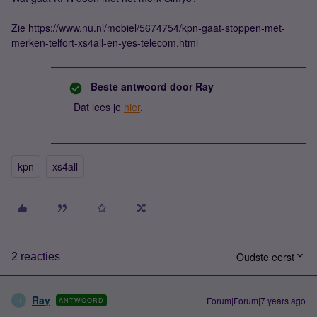
Zie https://www.nu.nl/mobiel/5674754/kpn-gaat-stoppen-met-
merken-telfort-xs4all-en-yes-telecom.html
Beste antwoord door
Ray
Dat lees je
hier
.
kpn
xs4all
Oudste eerst
2 reacties
Ray
Forum|Forum|7 years ago
ANTWOORD
R