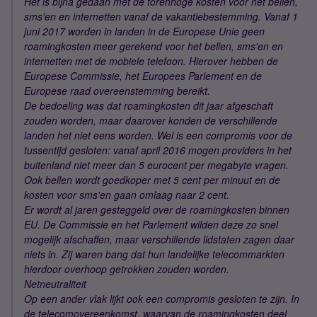
Het is bijna gedaan met de torenhoge kosten voor het bellen,
sms'en en internetten vanaf de vakantiebestemming. Vanaf 1
juni 2017 worden in landen in de Europese Unie geen
roamingkosten meer gerekend voor het bellen, sms'en en
internetten met de mobiele telefoon. Hierover hebben de
Europese Commissie, het Europees Parlement en de
Europese raad overeenstemming bereikt.
De bedoeling was dat roamingkosten dit jaar afgeschaft
zouden worden, maar daarover konden de verschillende
landen het niet eens worden. Wel is een compromis voor de
tussentijd gesloten: vanaf april 2016 mogen providers in het
buitenland niet meer dan 5 eurocent per megabyte vragen.
Ook bellen wordt goedkoper met 5 cent per minuut en de
kosten voor sms'en gaan omlaag naar 2 cent.
Er wordt al jaren gesteggeld over de roamingkosten binnen
EU. De Commissie en het Parlement wilden deze zo snel
mogelijk afschaffen, maar verschillende lidstaten zagen daar
niets in. Zij waren bang dat hun landelijke telecommarkten
hierdoor overhoop getrokken zouden worden.
Netneutraliteit
Op een ander vlak lijkt ook een compromis gesloten te zijn. In
de telecomovereenkomst, waarvan de roamingkosten deel