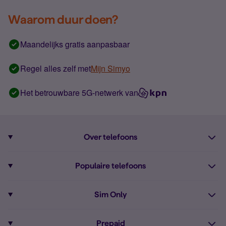
Waarom duur doen?
Maandelijks gratis aanpasbaar
Regel alles zelf met
Mijn Simyo
Het betrouwbare 5G-netwerk van
Over telefoons
Abonnement met telefoon
Populaire telefoons
Informatie over telefoons
Pixel 10
Sim Only
Alle telefoons
Pixel 9a
Sim Only
Prepaid