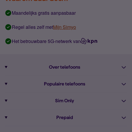
Maandelijks gratis aanpasbaar
Regel alles zelf met
Mijn Simyo
Het betrouwbare 5G-netwerk van
Over telefoons
Abonnement met telefoon
Populaire telefoons
Informatie over telefoons
Pixel 10
Sim Only
Alle telefoons
Pixel 9a
Sim Only
Prepaid
iPhone 16
Sim Only internet
Prepaid
iPhone 16e