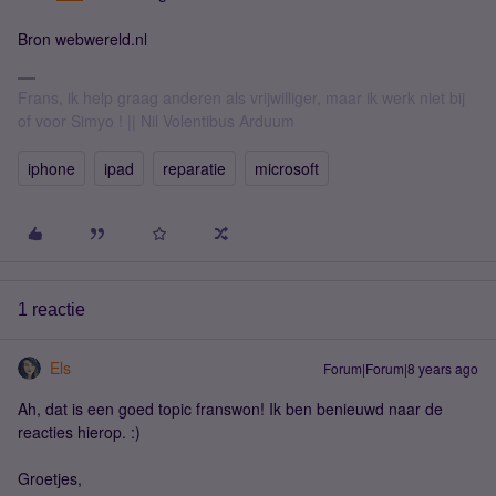
Bron webwereld.nl
Frans, ik help graag anderen als vrijwilliger, maar ik werk niet bij
of voor Simyo ! || Nil Volentibus Arduum
iphone
ipad
reparatie
microsoft
1 reactie
Els
Forum|Forum|8 years ago
Ah, dat is een goed topic franswon! Ik ben benieuwd naar de
reacties hierop. :)
Groetjes,