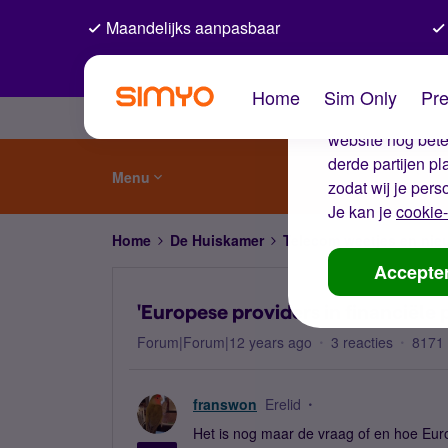
Maandelijks aanpasbaar
De coo
Home
Sim Only
Pre
Wij gebruiken co
website nog beter
derde partijen p
Menu
zodat wij je pers
Je kan je
cookie-
Home
De Huiskamer
Telecom weetjes en nie
Accepte
'Europese providers in financiële
Forum|Forum|12 years ago
3 reacties
8171
franswon
Erelid
Het is nog maar de vraag of en hoe Eur