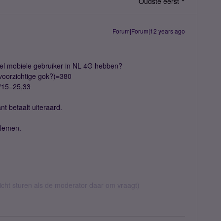
Oudste eerst
Forum|Forum|12 years ago
eel mobiele gebruiker in NL 4G hebben?
voorzichtige gok?)=380
/15=25,33
nt betaalt uiteraard.
blemen.
richt sturen als de moderator daar om vraagt)