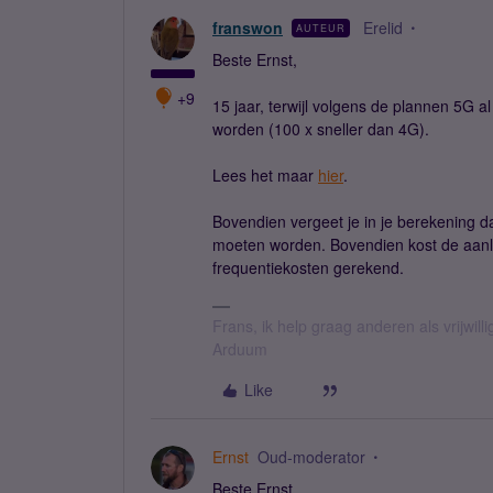
franswon
Erelid
AUTEUR
Beste Ernst,
+9
15 jaar, terwijl volgens de plannen 5G a
worden (100 x sneller dan 4G).
Lees het maar
hier
.
Bovendien vergeet je in je berekening d
moeten worden. Bovendien kost de aanleg
frequentiekosten gerekend.
Frans, ik help graag anderen als vrijwillig
Arduum
Like
Ernst
Oud-moderator
Beste Ernst,