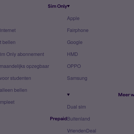
Sim Only
Apple
internet
Fairphone
 bellen
Google
Sim Only abonnement
HMD
 maandelijks opzegbaar
OPPO
voor studenten
Samsung
alleen bellen
Meer w
mpleet
Dual sim
Buitenland
Prepaid
VriendenDeal