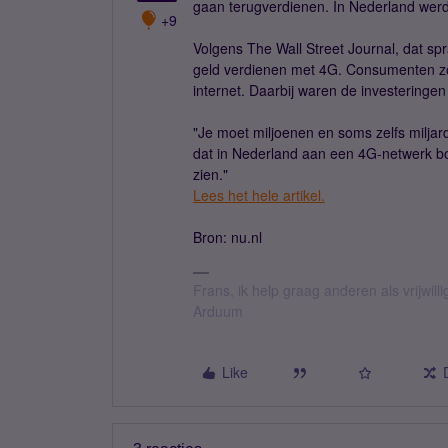
gaan terugverdienen. In Nederland werd 
+9
Volgens The Wall Street Journal, dat spr
geld verdienen met 4G. Consumenten zo
internet. Daarbij waren de investeringen 
"Je moet miljoenen en soms zelfs miljar
dat in Nederland aan een 4G-netwerk bou
zien."
Lees het hele artikel.
Bron: nu.nl
Frans, ik help graag anderen als vrijwillig
Arduum
Like