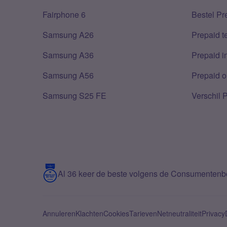
Fairphone 6
Bestel Pr
Samsung A26
Prepaid 
Samsung A36
Prepaid i
Samsung A56
Prepaid o
Samsung S25 FE
Verschil 
Al 36 keer de beste volgens de Consumenten
Annuleren
Klachten
Cookies
Tarieven
Netneutraliteit
Privacy