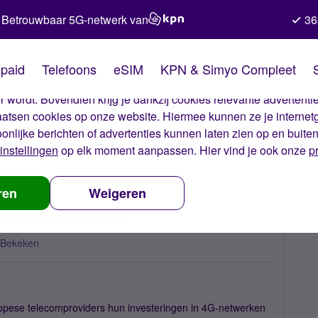
Betrouwbaar 5G-netwerk van
36
kies van Simyo
paid
Telefoons
eSIM
KPN & Simyo Compleet
okies op onze website. Met deze cookies zorgen wij ervoor dat j
 wordt. Bovendien krijg je dankzij cookies relevante advertentie
laatsen cookies op onze website. Hiermee kunnen ze je internet
oonlijke berichten of advertenties kunnen laten zien op en buite
instellingen
op elk moment aanpassen. Hier vind je ook onze
p
uwtjes
'Europese providers in financiële problemen door 4G'
ren
Weigeren
 problemen door 4G'
 Bekeken
opese telecomproviders hun investeringen in 4G-netwerken