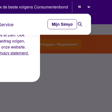
Selecteer taal
x de beste volgens Consumentenbond
Service
Mijn Simyo
e ervaring op de
s te zien. Ook
gedrag volgen,
Start een topic
Inloggen / Registreren
n onze website.
rivacy statement.