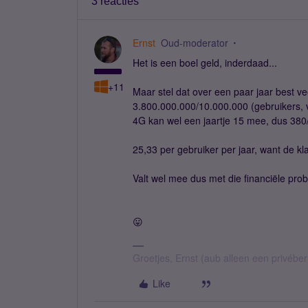
3 reacties
Ernst
Oud-moderator
Het is een boel geld, inderdaad...
+11
Maar stel dat over een paar jaar best v
3.800.000.000/10.000.000 (gebruikers, 
4G kan wel een jaartje 15 mee, dus 380
25,33 per gebruiker per jaar, want de kla
Valt wel mee dus met die financiële pro
😛
Groetjes, Ernst (aub alleen een privébe
Like