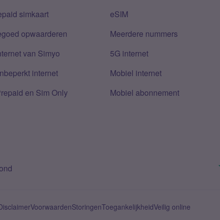
epaid simkaart
eSIM
tegoed opwaarderen
Meerdere nummers
nternet van Simyo
5G internet
nbeperkt internet
Mobiel internet
Prepaid en Sim Only
Mobiel abonnement
bond
Disclaimer
Voorwaarden
Storingen
Toegankelijkheid
Veilig online