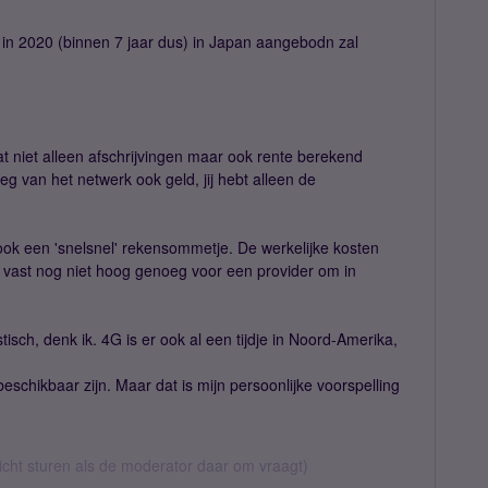
l in 2020 (binnen 7 jaar dus) in Japan aangebodn zal
at niet alleen afschrijvingen maar ook rente berekend
 van het netwerk ook geld, jij hebt alleen de
 ook een 'snelsnel' rekensommetje. De werkelijke kosten
r vast nog niet hoog genoeg voor een provider om in
stisch, denk ik. 4G is er ook al een tijdje in Noord-Amerika,
 beschikbaar zijn. Maar dat is mijn persoonlijke voorspelling
richt sturen als de moderator daar om vraagt)