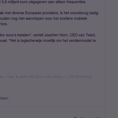
3,8 miljard euro uitgegeven aan alleen frequenties.
ak met diverse Europese providers, is het vooralsnog lastig
uden nog niet warmlopen voor het snellere mobiele
fors.
den euro's betalen", vertelt Joachim Horn, CEO van Tele2,
wt. "Het is logischerwijs moeilijk om het verdienmodel te
er, maar ik werk niet bij of voor Simyo ! || Nil Volentibus
Delen