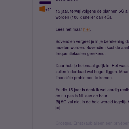
+11
15 jaar, terwijl volgens de plannen 5G a
worden (100 x sneller dan 4G).
Lees het maar
hier
.
Bovendien vergeet je in je berekening d
moeten worden. Bovendien kost de aanleg
frequentiekosten gerekend.
Daar heb je helemaal gelijk in. Het was
zullen inderdaad wel hoger liggen. Maa
financiële problemen te komen.
En die 15 jaar is denk ik wel aardig reali
en nu pas is NL aan de beurt.
Bij 5G zal niet in de hele wereld tegelijk
🆒
Groetjes, Ernst (aub alleen een privébe