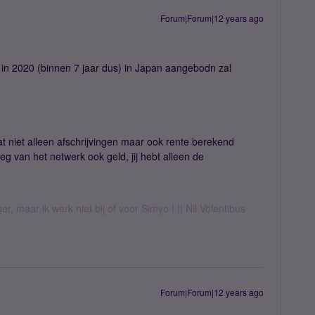
Forum|Forum|12 years ago
l in 2020 (binnen 7 jaar dus) in Japan aangebodn zal
at niet alleen afschrijvingen maar ook rente berekend
 van het netwerk ook geld, jij hebt alleen de
er, maar ik werk niet bij of voor Simyo ! || Nil Volentibus
Forum|Forum|12 years ago