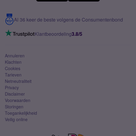
Meerdere nummers
Samsung S25 FE
Blog
5G internet
Contact
Al 36 keer de beste volgens de Consumentenbond
Mobiel internet
VoLTE 4G bellen
Klantbeoordeling
3.8/5
Mobiel abonnement
Simkaart
Annuleren
Klachten
Cookies
Tarieven
Netneutraliteit
Privacy
Disclaimer
Voorwaarden
Storingen
Toegankelijkheid
Veilig online