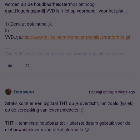
worden als de houdbaarheidstermijn omhoog
gaat.Regeringspartij VVD is "niet op voorhand'' voor het plan. .
1) Denk ut ook namelijk.
2)
VVD..tja.
http://www.millan.net/minimations/smileys/runforhills.gif
Veni Vidi Voco / De avatar van mijn rechteroog ziet alles hier.
franswon
Forum|Forum|13 years ago
Straks komt er een digitaal THT op je overzicht, net zoals (fysiek)
op de verpakking van levensmiddelen :)
THT = tenminste houdbaar tot = uiterste datum gebruik voor de
niet bewuste lezers van etiketinformatie 😃