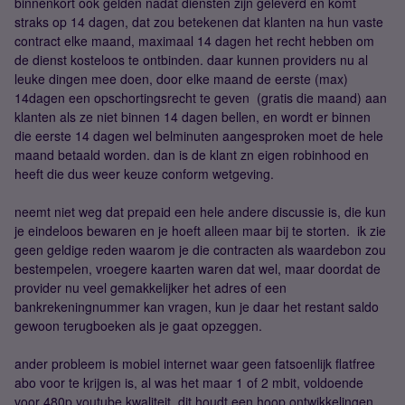
binnenkort ook gelden nadat diensten zijn geleverd en komt
straks op 14 dagen, dat zou betekenen dat klanten na hun vaste
contract elke maand, maximaal 14 dagen het recht hebben om
de dienst kosteloos te ontbinden. daar kunnen providers nu al
leuke dingen mee doen, door elke maand de eerste (max)
14dagen een opschortingsrecht te geven (gratis die maand) aan
klanten als ze niet binnen 14 dagen bellen, en wordt er binnen
die eerste 14 dagen wel belminuten aangesproken moet de hele
maand betaald worden. dan is de klant zn eigen robinhood en
heeft die dus weer keuze conform wetgeving.
neemt niet weg dat prepaid een hele andere discussie is, die kun
je eindeloos bewaren en je hoeft alleen maar bij te storten. ik zie
geen geldige reden waarom je die contracten als waardebon zou
bestempelen, vroegere kaarten waren dat wel, maar doordat de
provider nu veel gemakkelijker het adres of een
bankrekeningnummer kan vragen, kun je daar het restant saldo
gewoon terugboeken als je gaat opzeggen.
ander probleem is mobiel internet waar geen fatsoenlijk flatfree
abo voor te krijgen is, al was het maar 1 of 2 mbit, voldoende
voor 480p youtube kwaliteit, dit houdt een hoop ontwikkelingen