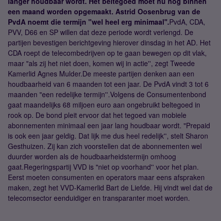
langer houdbaar wordt. Het beltegoed moet nu nog binnen
een maand worden opgemaakt. Astrid Oosenbrug van de
PvdA noemt die termijn "wel heel erg minimaal''.
PvdA, CDA,
PVV, D66 en SP willen dat deze periode wordt verlengd. De
partijen bevestigen berichtgeving hierover dinsdag in het AD. Het
CDA roept de telecombedrijven op te gaan bewegen op dit vlak,
maar "als zij het niet doen, komen wij in actie'', zegt Tweede
Kamerlid Agnes Mulder.De meeste partijen denken aan een
houdbaarheid van 6 maanden tot een jaar. De PvdA vindt 3 tot 6
maanden "een redelijke termijn''.Volgens de Consumentenbond
gaat maandelijks 68 miljoen euro aan ongebruikt beltegoed in
rook op. De bond pleit ervoor dat het tegoed van mobiele
abonnementen minimaal een jaar lang houdbaar wordt. "Prepaid
is ook een jaar geldig. Dat lijk me dus heel redelijk'', stelt Sharon
Gesthuizen. Zij kan zich voorstellen dat de abonnementen wel
duurder worden als de houdbaarheidstermijn omhoog
gaat.Regeringspartij VVD is "niet op voorhand'' voor het plan.
Eerst moeten consumenten en operators maar eens afspraken
maken, zegt het VVD-Kamerlid Bart de Liefde. Hij vindt wel dat de
telecomsector eenduidiger en transparanter moet worden.