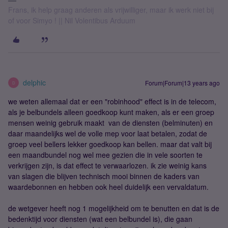
Frans, ik help graag anderen als vrijwilliger, maar ik werk niet bij
of voor Simyo ! || Nil Volentibus Arduum
delphic
Forum|Forum|13 years ago
D
we weten allemaal dat er een "robinhood" effect is in de telecom,
als je belbundels alleen goedkoop kunt maken, als er een groep
mensen weinig gebruik maakt van de diensten (belminuten) en
daar maandelijks wel de volle mep voor laat betalen, zodat de
groep veel bellers lekker goedkoop kan bellen. maar dat valt bij
een maandbundel nog wel mee gezien die in vele soorten te
verkrijgen zijn, is dat effect te verwaarlozen. ik zie weinig kans
van slagen die blijven technisch mooi binnen de kaders van
waardebonnen en hebben ook heel duidelijk een vervaldatum.
de wetgever heeft nog 1 mogelijkheid om te benutten en dat is de
bedenktijd voor diensten (wat een belbundel is), die gaan