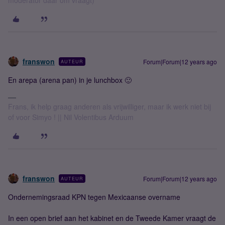
moderator daar om vraagt)
franswon
Forum|Forum|12 years ago
AUTEUR
En arepa (arena pan) in je lunchbox 🙂
Frans, ik help graag anderen als vrijwilliger, maar ik werk niet bij
of voor Simyo ! || Nil Volentibus Arduum
franswon
Forum|Forum|12 years ago
AUTEUR
Ondernemingsraad KPN tegen Mexicaanse overname
In een open brief aan het kabinet en de Tweede Kamer vraagt de