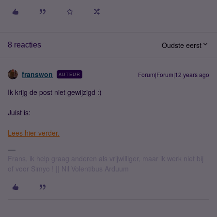
Oudste eerst
8 reacties
franswon
Forum|Forum|12 years ago
AUTEUR
Ik krijg de post niet gewijzigd :)
Juist is:
Lees hier verder.
Frans, ik help graag anderen als vrijwilliger, maar ik werk niet bij
of voor Simyo ! || Nil Volentibus Arduum