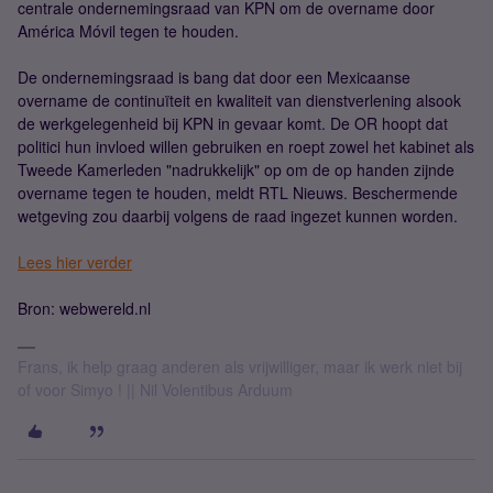
centrale ondernemingsraad van KPN om de overname door
América Móvil tegen te houden.
De ondernemingsraad is bang dat door een Mexicaanse
overname de continuïteit en kwaliteit van dienstverlening alsook
de werkgelegenheid bij KPN in gevaar komt. De OR hoopt dat
politici hun invloed willen gebruiken en roept zowel het kabinet als
Tweede Kamerleden "nadrukkelijk" op om de op handen zijnde
overname tegen te houden, meldt RTL Nieuws. Beschermende
wetgeving zou daarbij volgens de raad ingezet kunnen worden.
Lees hier verder
Bron: webwereld.nl
Frans, ik help graag anderen als vrijwilliger, maar ik werk niet bij
of voor Simyo ! || Nil Volentibus Arduum