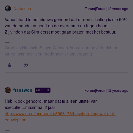
Natascha
Forum|Forum|12 years ago
Vanochtend in het nieuws gehoord dat er een stichting is die 50%
van de aandelen heeft en de overname nu tegen houdt.
Zij vinden dat Slim eerst moet gaan praten met het bestuur.
Groetjes,NataschaSimyo WebcareAub alleen privé berichten
sturen wanneer een moderator er om vraagt :)
franswon
Forum|Forum|12 years ago
AUTEUR
Heb ik ook gehoord, maar dat is alleen uitstel van
executie....maximaal 2 jaar
http://www.nu.nl/economie/3563173/beschermingswal-niet-
eeuwig.html