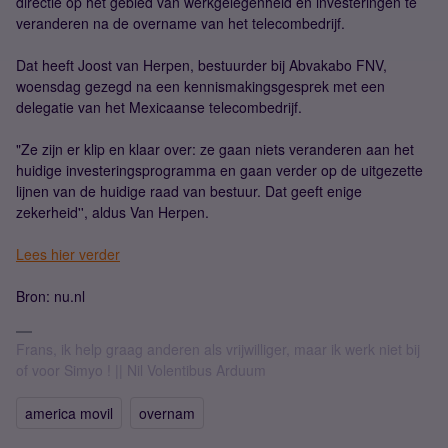
directie op het gebied van werkgelegenheid en investeringen te
veranderen na de overname van het telecombedrijf.
Dat heeft Joost van Herpen, bestuurder bij Abvakabo FNV,
woensdag gezegd na een kennismakingsgesprek met een
delegatie van het Mexicaanse telecombedrijf.
"Ze zijn er klip en klaar over: ze gaan niets veranderen aan het
huidige investeringsprogramma en gaan verder op de uitgezette
lijnen van de huidige raad van bestuur. Dat geeft enige
zekerheid'', aldus Van Herpen.
Lees hier verder
Bron: nu.nl
Frans, ik help graag anderen als vrijwilliger, maar ik werk niet bij
of voor Simyo ! || Nil Volentibus Arduum
america movil
overnam