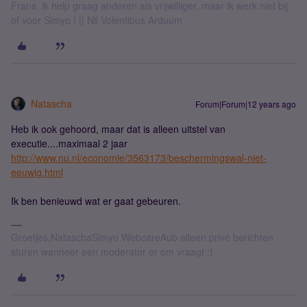
Frans, ik help graag anderen als vrijwilliger, maar ik werk niet bij
of voor Simyo ! || Nil Volentibus Arduum
Natascha
Forum|Forum|12 years ago
Heb ik ook gehoord, maar dat is alleen uitstel van
executie....maximaal 2 jaar
http://www.nu.nl/economie/3563173/beschermingswal-niet-
eeuwig.html
Ik ben benieuwd wat er gaat gebeuren.
Groetjes,NataschaSimyo WebcareAub alleen privé berichten
sturen wanneer een moderator er om vraagt :)