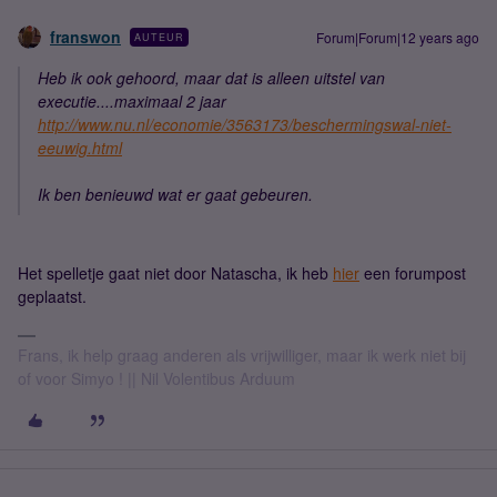
franswon
Forum|Forum|12 years ago
AUTEUR
Heb ik ook gehoord, maar dat is alleen uitstel van
executie....maximaal 2 jaar
http://www.nu.nl/economie/3563173/beschermingswal-niet-
eeuwig.html
Ik ben benieuwd wat er gaat gebeuren.
Het spelletje gaat niet door Natascha, ik heb
hier
een forumpost
geplaatst.
Frans, ik help graag anderen als vrijwilliger, maar ik werk niet bij
of voor Simyo ! || Nil Volentibus Arduum