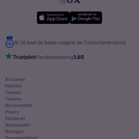
Verschil Prepaid en Sim Only
Samsung A36
Forum
OPPO
Simyo Compleet
eSIM
Samsung A56
Over Simyo
Samsung
Meerdere nummers
Samsung S25 FE
Blog
5G internet
Contact
Al 36 keer de beste volgens de Consumentenbond
Mobiel internet
VoLTE 4G bellen
Klantbeoordeling
3.8/5
Mobiel abonnement
Simkaart
Annuleren
Klachten
Cookies
Tarieven
Netneutraliteit
Privacy
Disclaimer
Voorwaarden
Storingen
Toegankelijkheid