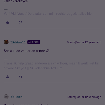
vallen? :rolleyes:
Veni Vidi Voco / De avatar van mijn rechteroog ziet alles hier.
franswon
Forum|Forum|12 years ago
AUTEUR
Snow in de zomer en winter 🙂
Frans, ik help graag anderen als vrijwilliger, maar ik werk niet bij
of voor Simyo ! || Nil Volentibus Arduum
de leon
Forum|Forum|12 years ago