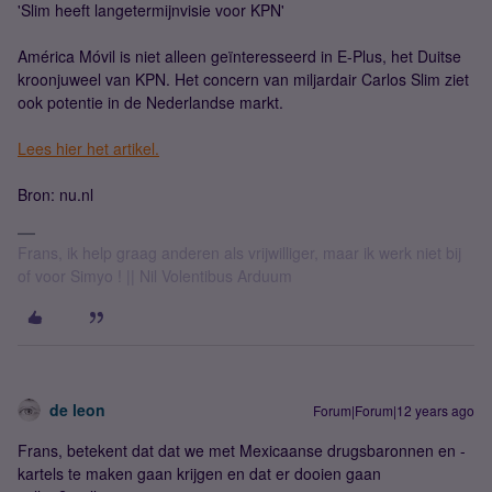
'Slim heeft langetermijnvisie voor KPN'
América Móvil is niet alleen geïnteresseerd in E-Plus, het Duitse
kroonjuweel van KPN. Het concern van miljardair Carlos Slim ziet
ook potentie in de Nederlandse markt.
Lees hier het artikel.
Bron: nu.nl
Frans, ik help graag anderen als vrijwilliger, maar ik werk niet bij
of voor Simyo ! || Nil Volentibus Arduum
de leon
Forum|Forum|12 years ago
Frans, betekent dat dat we met Mexicaanse drugsbaronnen en -
kartels te maken gaan krijgen en dat er dooien gaan