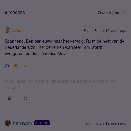
Oudste eerst
8 reacties
Alex
Forum|Forum|12 years ago
Spannend. Ben benieuwd naar het vervolg. Ruim de helft van de
Nederlanders zou het betreuren wanneer KPN wordt
overgenomen door America Movil.
Zie:
dit artikel
A.u.b. alleen privé berichten sturen als een moderator er om
vraagt :)
franswon
Forum|Forum|12 years ago
AUTEUR