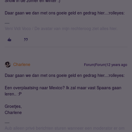
Snow in de zomer en winter :)
Daar gaan we dan met ons goeie geld en gedrag hier...:rolleyes:
Veni Vidi Voco / De avatar van mijn rechteroog ziet alles hier.
Charlene
Forum|Forum|12 years ago
Daar gaan we dan met ons goeie geld en gedrag hier...:rolleyes:
Een overplaatsing naar Mexico? Ik zal maar vast Spaans gaan
leren.. :P
Groetjes,
Charlene
Aub alleen privé berichten sturen wanneer een moderator er om