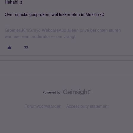
Hahah! ;)
Over snacks gesproken, wel lekker eten in Mexico 😛
Groetjes,KimSimyo WebcareAub alleen privé berichten sturen
wanneer een moderator er om vraagt
Forumvoorwaarden
Accessibility statement