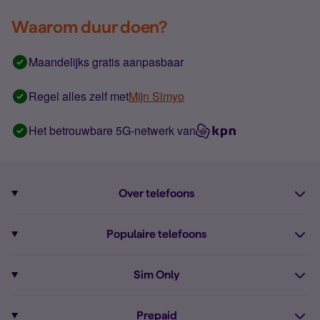
Waarom duur doen?
Maandelijks gratis aanpasbaar
Regel alles zelf met
Mijn Simyo
Het betrouwbare 5G-netwerk van
Over telefoons
Abonnement met telefoon
Populaire telefoons
Informatie over telefoons
Pixel 10
Sim Only
Alle telefoons
Pixel 9a
Sim Only
Prepaid
iPhone 16