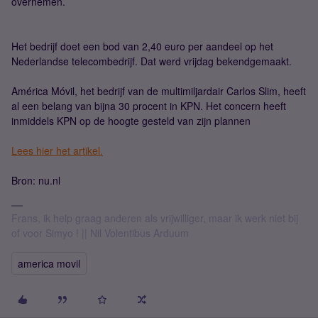
overnemen.
Het bedrijf doet een bod van 2,40 euro per aandeel op het
Nederlandse telecombedrijf. Dat werd vrijdag bekendgemaakt.
América Móvil, het bedrijf van de multimiljardair Carlos Slim, heeft
al een belang van bijna 30 procent in KPN. Het concern heeft
inmiddels KPN op de hoogte gesteld van zijn plannen
Lees hier het artikel.
Bron: nu.nl
Frans, ik help graag anderen als vrijwilliger, maar ik werk niet bij
of voor Simyo ! || Nil Volentibus Arduum
america movil