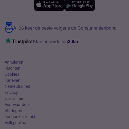
Samsung A56
Over Simyo
Samsung
Meerdere nummers
Samsung S25 FE
Blog
5G internet
Contact
Al 36 keer de beste volgens de Consumentenbond
Mobiel internet
VoLTE 4G bellen
Klantbeoordeling
3.8/5
Mobiel abonnement
Simkaart
Annuleren
Klachten
Cookies
Tarieven
Netneutraliteit
Privacy
Disclaimer
Voorwaarden
Storingen
Toegankelijkheid
Veilig online