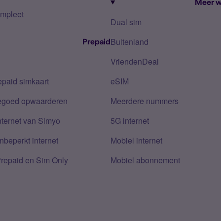
Meer w
mpleet
Dual sim
Buitenland
Prepaid
VriendenDeal
epaid simkaart
eSIM
tegoed opwaarderen
Meerdere nummers
nternet van Simyo
5G internet
nbeperkt internet
Mobiel internet
Prepaid en Sim Only
Mobiel abonnement