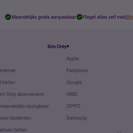
Maandelijks gratis aanpasbaar
Regel alles zelf met
Mij
Sim Only
Apple
internet
Fairphone
 bellen
Google
Sim Only abonnement
HMD
 maandelijks opzegbaar
OPPO
voor studenten
Samsung
alleen bellen