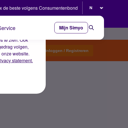
Selecteer taal
x de beste volgens Consumentenbond
Service
Mijn Simyo
e ervaring op de
s te zien. Ook
gedrag volgen,
Start een topic
Inloggen / Registreren
n onze website.
rivacy statement.