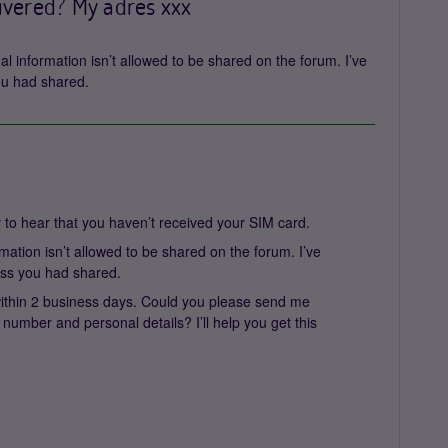
ivered? My adres xxx
al information isn’t allowed to be shared on the forum. I’ve
u had shared.
to hear that you haven’t received your SIM card.
mation isn’t allowed to be shared on the forum. I’ve
ss you had shared.
within 2 business days. Could you please send me
number and personal details? I’ll help you get this