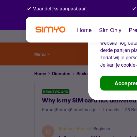
Maandelijks aanpasbaar
De coo
Home
Sim Only
Pre
Wij gebruiken co
website nog beter
derde partijen p
Menu
zodat wij je pers
Je kan je
cookie-
Home
Diensten
Simkaart en eSIM
Why is my
Accepte
BEANTWOORD
Why is my SIM card not delivered
Forum|Forum|6 months ago
1 reactie
25 Be
Mateusz Brzeski
Beginner
M