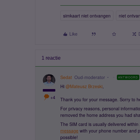
simkaart niet ontvangen
niet ontva
Like
1 reactie
Sedat
Oud-moderator
ANTWOORD
Hi ​
@Mateusz Brzeski
,
+4
Thank you for your message. Sorry to he
For privacy reasons, personal informatio
removed the home address you had sha
The SIM card is usually delivered withi
message
with your phone number and pers
possible!