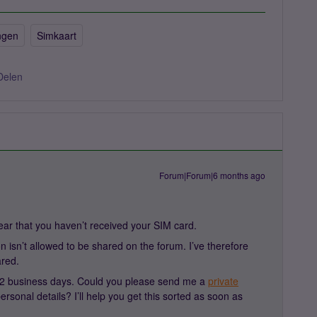
ngen
Simkaart
Delen
Forum|Forum|6 months ago
ar that you haven’t received your SIM card.
n isn’t allowed to be shared on the forum. I’ve therefore
red.
n 2 business days. Could you please send me a
private
onal details? I’ll help you get this sorted as soon as