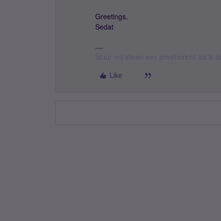
Greetings,
Sedat
Stuur mij alleen een privébericht als ik
Like