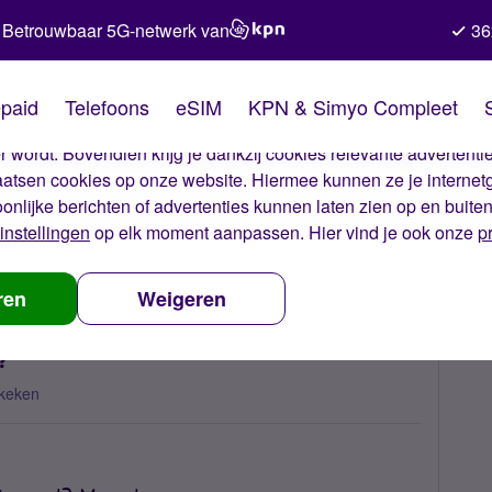
Betrouwbaar 5G-netwerk van
36
kies van Simyo
paid
Telefoons
eSIM
KPN & Simyo Compleet
okies op onze website. Met deze cookies zorgen wij ervoor dat j
 wordt. Bovendien krijg je dankzij cookies relevante advertentie
laatsen cookies op onze website. Hiermee kunnen ze je internet
oonlijke berichten of advertenties kunnen laten zien op en buite
instellingen
op elk moment aanpassen. Hier vind je ook onze
p
 SIM card not delivered?
ren
Weigeren
?
keken