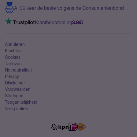
5G internet
Contact
Al 36 keer de beste volgens de Consumentenbond
Mobiel internet
VoLTE 4G bellen
Klantbeoordeling
3.8/5
Mobiel abonnement
Simkaart
Annuleren
Klachten
Cookies
Tarieven
Netneutraliteit
Privacy
Disclaimer
Voorwaarden
Storingen
Toegankelijkheid
Veilig online