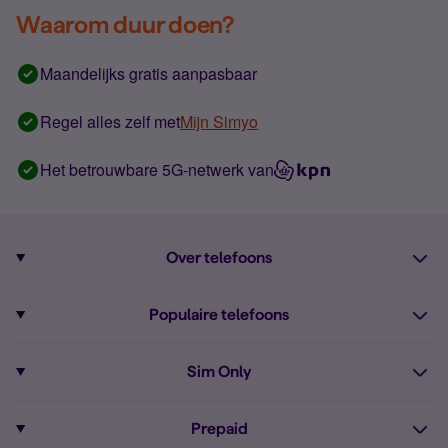
Waarom duur doen?
Maandelijks gratis aanpasbaar
Regel alles zelf met
Mijn Simyo
Het betrouwbare 5G-netwerk van
Over telefoons
Abonnement met telefoon
Populaire telefoons
Informatie over telefoons
Pixel 10
Sim Only
Alle telefoons
Pixel 9a
Sim Only
Prepaid
iPhone 16