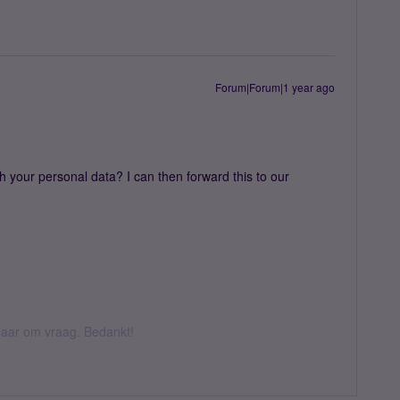
Forum|Forum|1 year ago
h your personal data? I can then forward this to our
k daar om vraag. Bedankt!