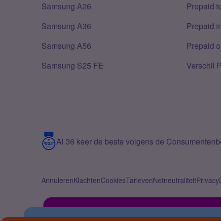
Samsung A26
Prepaid 
Samsung A36
Prepaid i
Samsung A56
Prepaid o
Samsung S25 FE
Verschil 
Al 36 keer de beste volgens de Consumenten
Annuleren
Klachten
Cookies
Tarieven
Netneutraliteit
Privacy