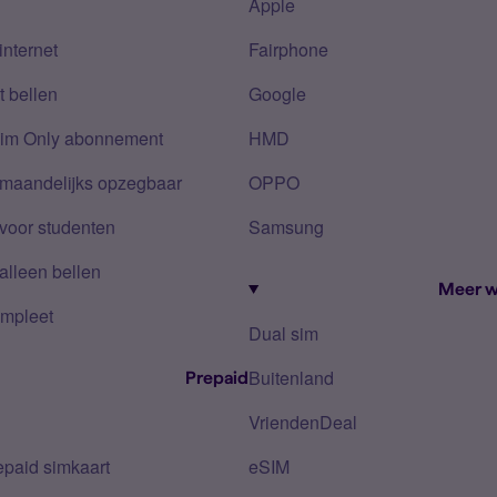
Apple
internet
Fairphone
 bellen
Google
Sim Only abonnement
HMD
 maandelijks opzegbaar
OPPO
voor studenten
Samsung
alleen bellen
Meer w
mpleet
Dual sim
Buitenland
Prepaid
VriendenDeal
epaid simkaart
eSIM