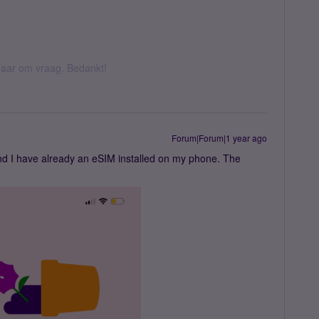
k daar om vraag. Bedankt!
Forum|Forum|1 year ago
nd I have already an eSIM installed on my phone. The