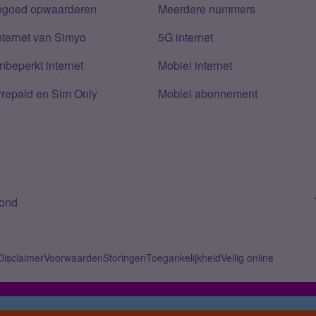
tegoed opwaarderen
Meerdere nummers
nternet van Simyo
5G internet
nbeperkt internet
Mobiel internet
Prepaid en Sim Only
Mobiel abonnement
bond
Disclaimer
Voorwaarden
Storingen
Toegankelijkheid
Veilig online