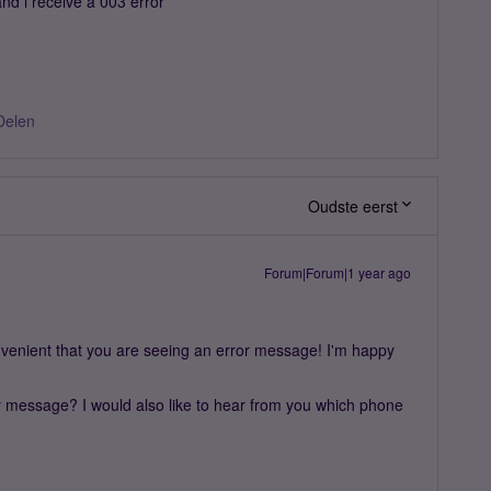
and i receive a 003 error
Delen
Oudste eerst
Forum|Forum|1 year ago
enient that you are seeing an error message! I'm happy
r message? I would also like to hear from you which phone