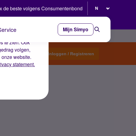
Selecteer taal
x de beste volgens Consumentenbond
Service
Mijn Simyo
e ervaring op de
s te zien. Ook
gedrag volgen,
Start een topic
Inloggen / Registreren
n onze website.
rivacy statement.