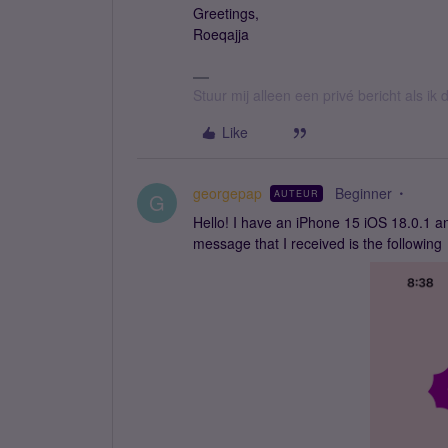
Greetings,
Roeqajja
Stuur mij alleen een privé bericht als i
Like
georgepap
Beginner
AUTEUR
G
Hello! I have an iPhone 15 iOS 18.0.1 a
message that I received is the following