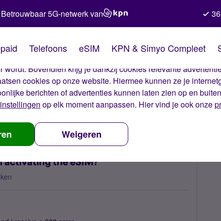
Betrouwbaar 5G-netwerk van
36
kies van Simyo
paid
Telefoons
eSIM
KPN & Simyo Compleet
okies op onze website. Met deze cookies zorgen wij ervoor dat j
 wordt. Bovendien krijg je dankzij cookies relevante advertentie
laatsen cookies op onze website. Hiermee kunnen ze je internet
oonlijke berichten of advertenties kunnen laten zien op en buite
instellingen
op elk moment aanpassen. Hier vind je ook onze
p
get error code 003 when activating the eSIM?
ren
Weigeren
 activating the eSIM?
eken