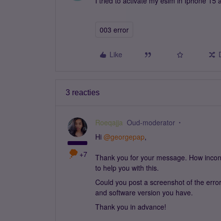
I tried to activate my esim in Iphone 15 
003 error
Like
3 reacties
Roeqajja
Oud-moderator
Hi ​
@georgepap
,
+7
Thank you for your message. How inconv
to help you with this.
Could you post a screenshot of the erro
and software version you have.
Thank you in advance!