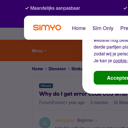
Maandelijks aanpasbaar
De coo
Home
Sim Only
Pre
Wij gebruiken co
website nog beter
derde partijen p
Menu
zodat wij je pers
Je kan je
cookie-
Home
Diensten
Simkaart en eSIM
Why do I 
Accepte
VRAAG
Why do I get error code 003 when
Forum|Forum|1 year ago
3 reacties
35 Bek
georgepap
Beginner
G