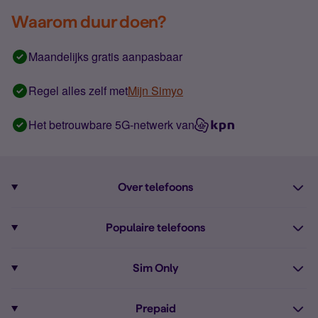
Waarom duur doen?
Maandelijks gratis aanpasbaar
Regel alles zelf met
Mijn Simyo
Het betrouwbare 5G-netwerk van
Over telefoons
Abonnement met telefoon
Populaire telefoons
Informatie over telefoons
Pixel 10
Sim Only
Alle telefoons
Pixel 9a
Sim Only
Prepaid
iPhone 16