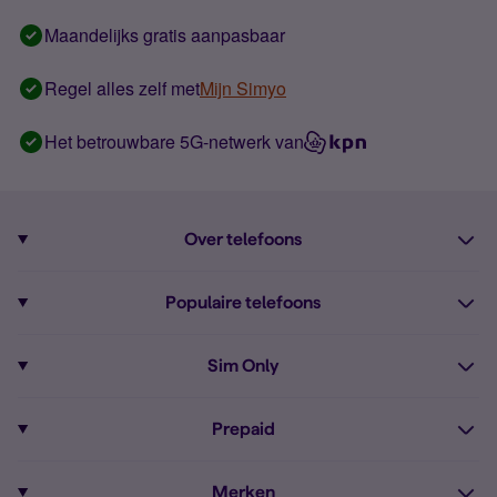
Maandelijks gratis aanpasbaar
Regel alles zelf met
Mijn Simyo
Het betrouwbare 5G-netwerk van
Over telefoons
Abonnement met telefoon
Populaire telefoons
Informatie over telefoons
Pixel 10
Sim Only
Alle telefoons
Pixel 9a
Sim Only
Prepaid
iPhone 16
Sim Only internet
Prepaid
iPhone 16e
Merken