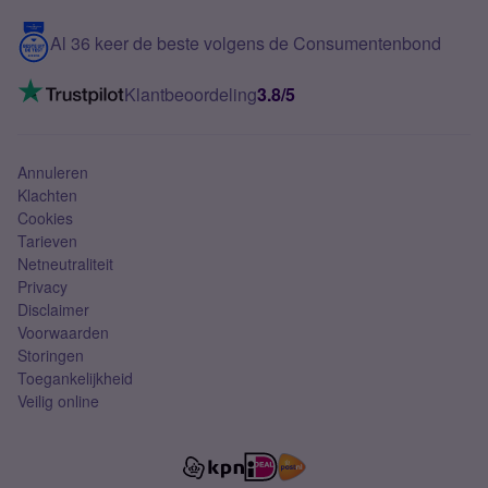
5G internet
Contact
Al 36 keer de beste volgens de Consumentenbond
Mobiel internet
VoLTE 4G bellen
Klantbeoordeling
3.8/5
Mobiel abonnement
Simkaart
Annuleren
Klachten
Cookies
Tarieven
Netneutraliteit
Privacy
Disclaimer
Voorwaarden
Storingen
Toegankelijkheid
Veilig online