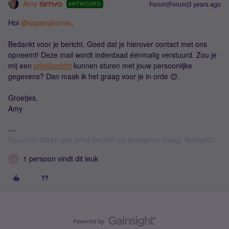
Amy
Forum|Forum|3 years ago
ANTWOORD
Hoi
@supersjimmie
,
Bedankt voor je bericht. Goed dat je hierover contact met ons
opneemt! Deze mail wordt inderdaad éénmalig verstuurd. Zou je
mij een
privébericht
kunnen sturen met jouw persoonlijke
gegevens? Dan maak ik het graag voor je in orde 😊.
Groetjes,
Amy
Stuur mij alleen een privé bericht als ik daarom vraag. Bedankt!
1 persoon vindt dit leuk
S