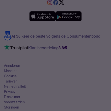
VriendenDeal
Verschil Prepaid en Sim Only
Samsung A36
Forum
OPPO
Simyo Compleet
eSIM
Samsung A56
Over Simyo
Samsung
Meerdere nummers
Samsung S25 FE
Blog
5G internet
Contact
Al 36 keer de beste volgens de Consumentenbond
Mobiel internet
VoLTE 4G bellen
Klantbeoordeling
3.8/5
Mobiel abonnement
Simkaart
Annuleren
Klachten
Cookies
Tarieven
Netneutraliteit
Privacy
Disclaimer
Voorwaarden
Storingen