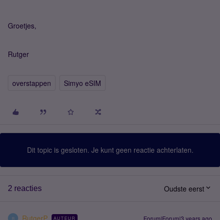
Groetjes,
Rutger
overstappen
Simyo eSIM
Dit topic is gesloten. Je kunt geen reactie achterlaten.
Oudste eerst
2 reacties
RutgerP
Forum|Forum|3 years ago
AUTEUR
R