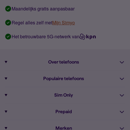
Maandelijks gratis aanpasbaar
Regel alles zelf met
Mijn Simyo
Het betrouwbare 5G-netwerk van
Over telefoons
Abonnement met telefoon
Populaire telefoons
Informatie over telefoons
Pixel 10
Sim Only
Alle telefoons
Pixel 9a
Sim Only
Prepaid
iPhone 16
Sim Only internet
Prepaid
iPhone 16e
Merken
Onbeperkt bellen