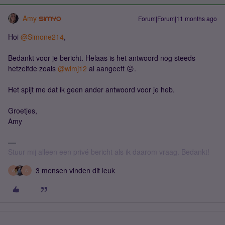
Amy
Forum|Forum|11 months ago
Hoi ​
@Simone214
,
Bedankt voor je bericht. Helaas is het antwoord nog steeds
hetzelfde zoals ​
@wimj12
al aangeeft ☹️.
Het spijt me dat ik geen ander antwoord voor je heb.
Groetjes,
Amy
Stuur mij alleen een privé bericht als ik daarom vraag. Bedankt!
3 mensen vinden dit leuk
W
S