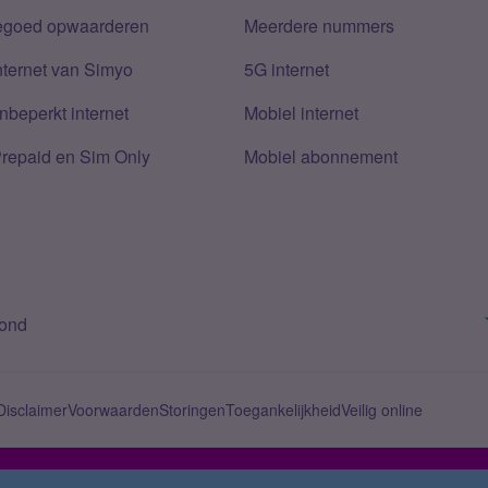
tegoed opwaarderen
Meerdere nummers
nternet van Simyo
5G internet
nbeperkt internet
Mobiel internet
Prepaid en Sim Only
Mobiel abonnement
bond
Disclaimer
Voorwaarden
Storingen
Toegankelijkheid
Veilig online