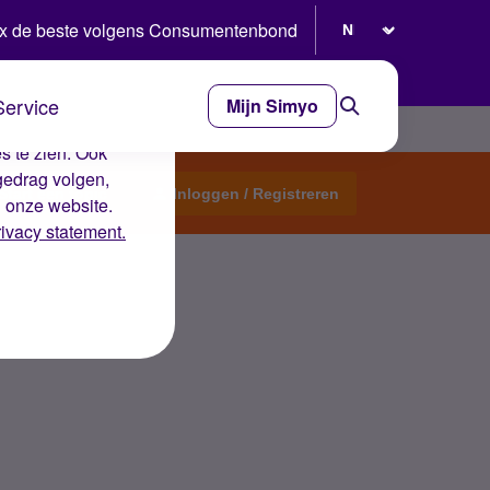
Selecteer taal
x de beste volgens Consumentenbond
Service
Mijn Simyo
e ervaring op de
s te zien. Ook
gedrag volgen,
Start een topic
Inloggen / Registreren
n onze website.
rivacy statement.