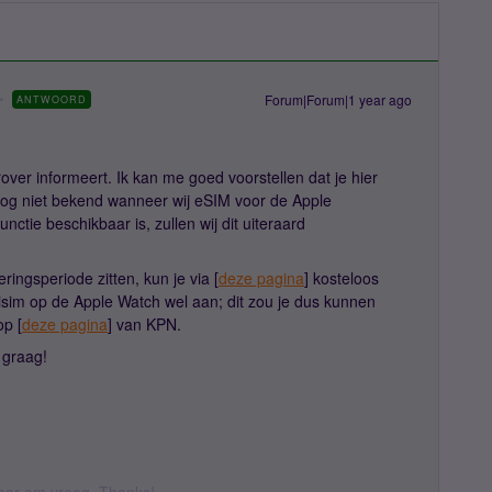
Forum|Forum|1 year ago
ANTWOORD
rover informeert. Ik kan me goed voorstellen dat je hier
nog niet bekend wanneer wij eSIM voor de Apple
ctie beschikbaar is, zullen wij dit uiteraard
ingsperiode zitten, kun je via [
deze pagina
] kosteloos
isim op de Apple Watch wel aan; dit zou je dus kunnen
op [
deze pagina
] van KPN.
t graag!