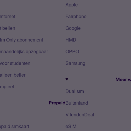
Apple
internet
Fairphone
 bellen
Google
Sim Only abonnement
HMD
 maandelijks opzegbaar
OPPO
voor studenten
Samsung
alleen bellen
Meer w
mpleet
Dual sim
Buitenland
Prepaid
VriendenDeal
epaid simkaart
eSIM