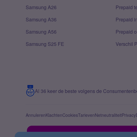
Samsung A26
Prepaid 
Samsung A36
Prepaid i
Samsung A56
Prepaid o
Samsung S25 FE
Verschil 
Al 36 keer de beste volgens de Consumenten
Annuleren
Klachten
Cookies
Tarieven
Netneutraliteit
Privacy