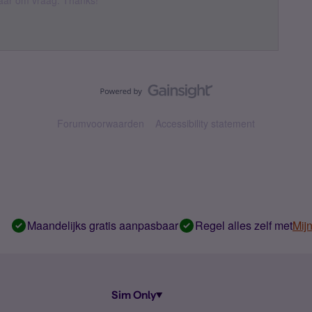
 daar om vraag. Thanks!
Forumvoorwaarden
Accessibility statement
Maandelijks gratis aanpasbaar
Regel alles zelf met
Mij
Sim Only