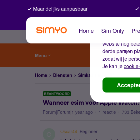
Maandelijks aanpasbaar
De coo
Home
Sim Only
Pre
Wij gebruiken co
website nog beter
derde partijen p
Menu
zodat wij je pers
Je kan je
cookie-
Home
Diensten
Simkaart en eSIM
Wanneer 
Accepte
BEANTWOORD
Wanneer esim voor Apple Watch
Forum|Forum|1 year ago
1 reactie
733 Bek
Oscar44
Beginner
O