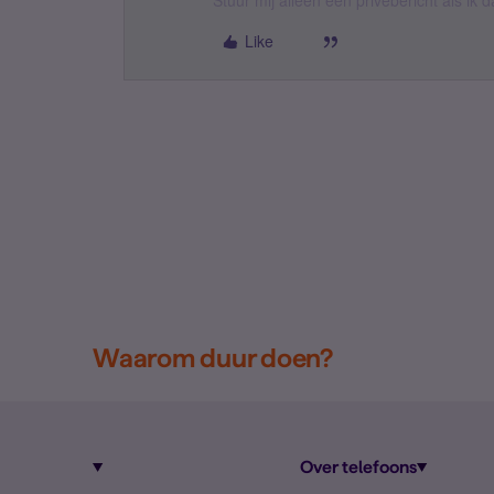
Stuur mij alleen een privébericht als ik
Like
Waarom duur doen?
Over telefoons