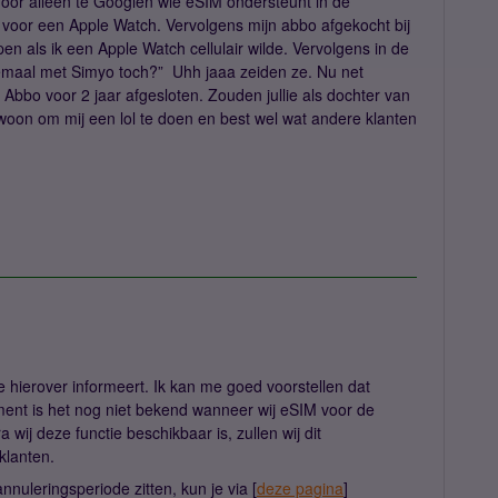
or alleen te Googlen wie eSIM ondersteunt in de
n voor een Apple Watch. Vervolgens mijn abbo afgekocht bij
pen als ik een Apple Watch cellulair wilde. Vervolgens in de
lemaal met Simyo toch?” Uhh jaaa zeiden ze. Nu net
Abbo voor 2 jaar afgesloten. Zouden jullie als dochter van
woon om mij een lol te doen en best wel wat andere klanten
e hierover informeert. Ik kan me goed voorstellen dat
ment is het nog niet bekend wanneer wij eSIM voor de
ij deze functie beschikbaar is, zullen wij dit
klanten.
nuleringsperiode zitten, kun je via [
deze pagina
]