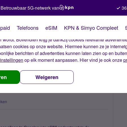
Betrouwbaar 5G-netwerk van
36
kies van Simyo
paid
Telefoons
eSIM
KPN & Simyo Compleet
okies op onze website. Met deze cookies zorgen wij ervoor dat j
 wordt. Bovendien krijg je dankzij cookies relevante advertentie
laatsen cookies op onze website. Hiermee kunnen ze je internet
oonlijke berichten of advertenties kunnen laten zien op en buite
instellingen
op elk moment aanpassen. Hier vind je ook onze
p
esim voor Apple Watch?
ren
Weigeren
?
eken