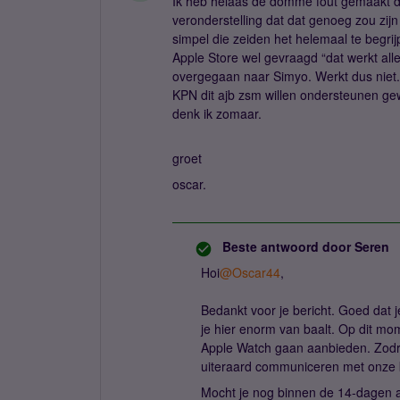
Ik heb helaas de domme fout gemaakt do
veronderstelling dat dat genoeg zou zij
simpel die zeiden het helemaal te begrij
Apple Store wel gevraagd “dat werkt al
overgegaan naar Simyo. Werkt dus niet. 
KPN dit ajb zsm willen ondersteunen ge
denk ik zomaar.
groet
oscar.
Beste antwoord door
Seren
Hoi
@Oscar44
,
Bedankt voor je bericht. Goed dat j
je hier enorm van baalt. Op dit mo
Apple Watch gaan aanbieden. Zodra w
uiteraard communiceren met onze 
Mocht je nog binnen de 14-dagen an