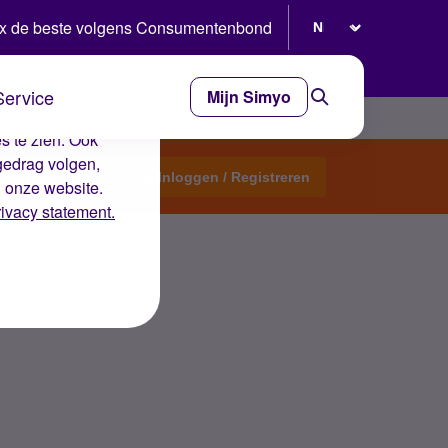
Selecteer taal
x de beste volgens Consumentenbond
Service
Mijn Simyo
e ervaring op de
s te zien. Ook
gedrag volgen,
Start een topic
Inloggen / Registreren
n onze website.
rivacy statement.