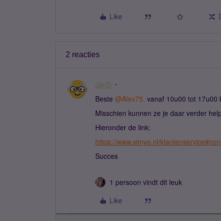
Like
2 reacties
JanD
Beste ​
@Alex75.
vanaf 10u00 tot 17u00 
Misschien kunnen ze je daar verder hel
Hieronder de link:
https://www.simyo.nl/klantenservice#con
Succes
1 persoon vindt dit leuk
Like