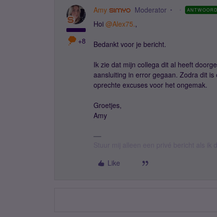
Amy
Moderator
ANTWOOR
Hoi ​
@Alex75.
,
+8
Bedankt voor je bericht.
Ik zie dat mijn collega dit al heeft door
aansluiting in error gegaan. Zodra dit is 
oprechte excuses voor het ongemak.
Groetjes,
Amy
Stuur mij alleen een privé bericht als i
Like