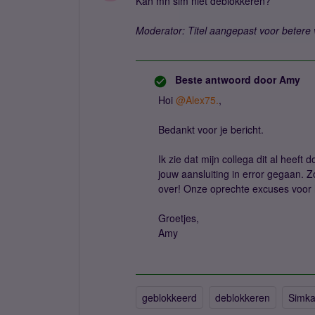
Kan mn sim niet deblokkeren?
Moderator: Titel aangepast voor betere 
Beste antwoord door
Amy
Hoi ​
@Alex75.
,
Bedankt voor je bericht.
Ik zie dat mijn collega dit al heeft
jouw aansluiting in error gegaan. Zod
over! Onze oprechte excuses voor
Groetjes,
Amy
geblokkeerd
deblokkeren
Simka