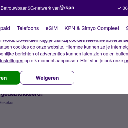
Betrouwbaar 5G-netwerk van
36
kies van Simyo
paid
Telefoons
eSIM
KPN & Simyo Compleet
okies op onze website. Met deze cookies zorgen wij ervoor dat j
 wordt. Bovendien krijg je dankzij cookies relevante advertentie
laatsen cookies op onze website. Hiermee kunnen ze je internet
oonlijke berichten of advertenties kunnen laten zien op en buite
instellingen
op elk moment aanpassen. Hier vind je ook onze
p
rdt mijn simkaart niet gedeblokkeerd?
ren
Weigeren
t gedeblokkeerd?
Bekeken