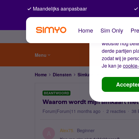
Maandelijks aanpasbaar
De coo
Home
Sim Only
Pre
Wij gebruiken co
website nog beter
derde partijen p
Menu
zodat wij je pers
Je kan je
cookie-
Home
Diensten
Simkaart en eSIM
Waarom wo
Accepte
BEANTWOORD
Waarom wordt mijn simkaart nie
Forum|Forum|11 months ago
2 reacties
38 
Alex75.
Beginner
A