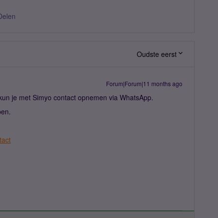
Delen
Oudste eerst
Forum|Forum|11 months ago
kun je met Simyo contact opnemen via WhatsApp.
pen.
tact