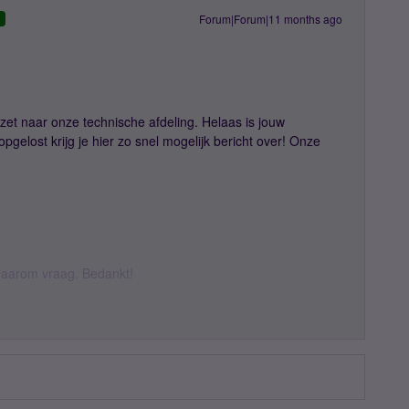
Forum|Forum|11 months ago
D
gezet naar onze technische afdeling. Helaas is jouw
opgelost krijg je hier zo snel mogelijk bericht over! Onze
k daarom vraag. Bedankt!