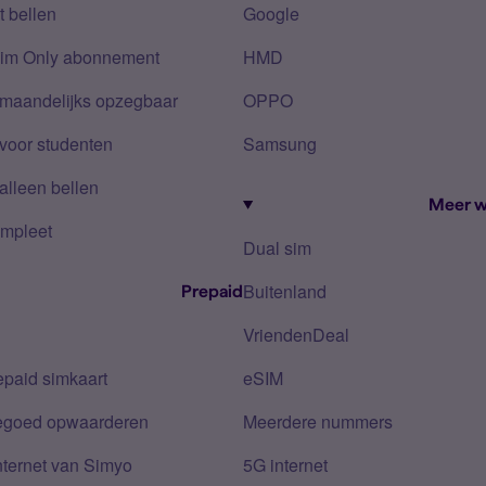
 bellen
Google
Sim Only abonnement
HMD
 maandelijks opzegbaar
OPPO
voor studenten
Samsung
alleen bellen
Meer w
mpleet
Dual sim
Buitenland
Prepaid
VriendenDeal
epaid simkaart
eSIM
tegoed opwaarderen
Meerdere nummers
nternet van Simyo
5G internet