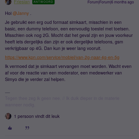
Friesian
Forum|Forum|6 months ago
ANTWOORD
Hoi ​
@Janny
.
Je gebruikt een erg oud formaat simkaart, misschien in een
basic, een dummy telefoon, een eenvoudig toestel met toetsen.
Misschien ook nog 2G. Mocht dat het geval zijn en jouw voorkeur
heeft iets dergelijks dan zijn er ook dergelijke telefoons, gsm
verkrijgbaar op 4G. Dan kun je weer lang vooruit.
https://www.kpn.com/service/mobiel/van-2g-naar-4g-en-5g
Ik vermoed dat je simkaart vervangen moet worden. Wacht even
af voor de reactie van een moderator, een medewerker van
Simyo die je verder zal helpen.
Tegen thee zeg ik geen nee. // Ik duik dieper in de materie
wanneer nodig.
1 persoon vindt dit leuk