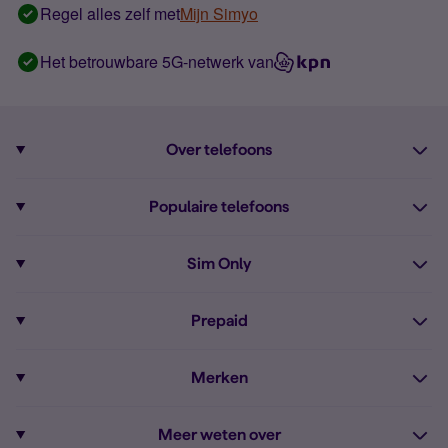
Regel alles zelf met
Mijn Simyo
Het betrouwbare 5G-netwerk van
Over telefoons
Abonnement met telefoon
Populaire telefoons
Informatie over telefoons
Pixel 10
Sim Only
Alle telefoons
Pixel 9a
Sim Only
Prepaid
iPhone 16
Sim Only internet
Prepaid
iPhone 16e
Merken
Onbeperkt bellen
Bestel Prepaid simkaart
iPhone 15
Apple
Zakelijk Sim Only abonnement
Meer weten over
Prepaid tegoed opwaarderen
iPhone 14 Refurbished