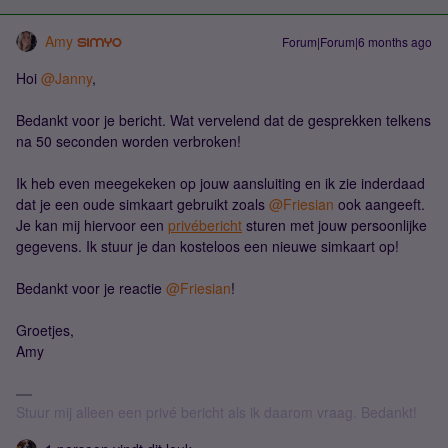
Amy
Forum|Forum|6 months ago
Hoi ​
@Janny
,
Bedankt voor je bericht. Wat vervelend dat de gesprekken telkens
na 50 seconden worden verbroken!
Ik heb even meegekeken op jouw aansluiting en ik zie inderdaad
dat je een oude simkaart gebruikt zoals ​
@Friesian
ook aangeeft.
Je kan mij hiervoor een
privébericht
sturen met jouw persoonlijke
gegevens. Ik stuur je dan kosteloos een nieuwe simkaart op!
Bedankt voor je r​eactie
@Friesian
!
Groetjes,
Amy
Stuur mij alleen een privé bericht als ik daarom vraag. Bedankt!