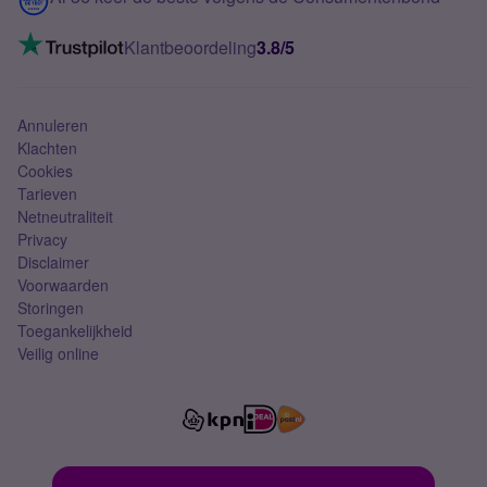
Mobiel internet
VoLTE 4G bellen
Klantbeoordeling
3.8/5
Mobiel abonnement
Simkaart
Annuleren
Klachten
Cookies
Tarieven
Netneutraliteit
Privacy
Disclaimer
Voorwaarden
Storingen
Toegankelijkheid
Veilig online