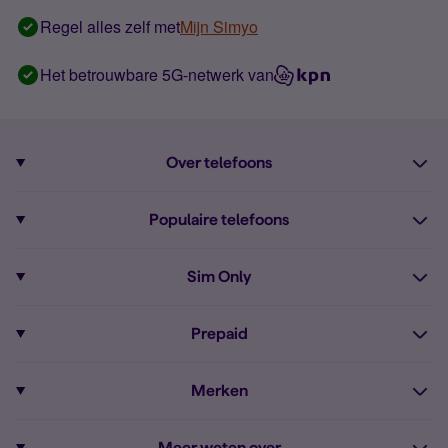
Regel alles zelf met
Mijn Simyo
Het betrouwbare 5G-netwerk van
Over telefoons
Abonnement met telefoon
Populaire telefoons
Informatie over telefoons
Pixel 10
Sim Only
Alle telefoons
Pixel 9a
Sim Only
Prepaid
iPhone 16
Sim Only internet
Prepaid
iPhone 16e
Merken
Onbeperkt bellen
Bestel Prepaid simkaart
iPhone 15
Apple
Zakelijk Sim Only abonnement
Meer weten over