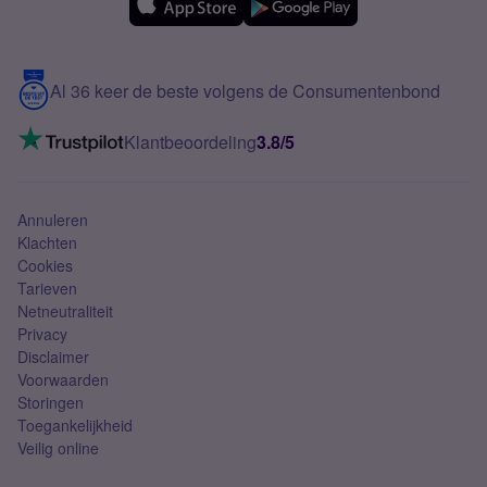
Over Simyo
Samsung
Meerdere nummers
Samsung S25 FE
Blog
5G internet
Contact
Al 36 keer de beste volgens de Consumentenbond
Mobiel internet
VoLTE 4G bellen
Klantbeoordeling
3.8/5
Mobiel abonnement
Simkaart
Annuleren
Klachten
Cookies
Tarieven
Netneutraliteit
Privacy
Disclaimer
Voorwaarden
Storingen
Toegankelijkheid
Veilig online