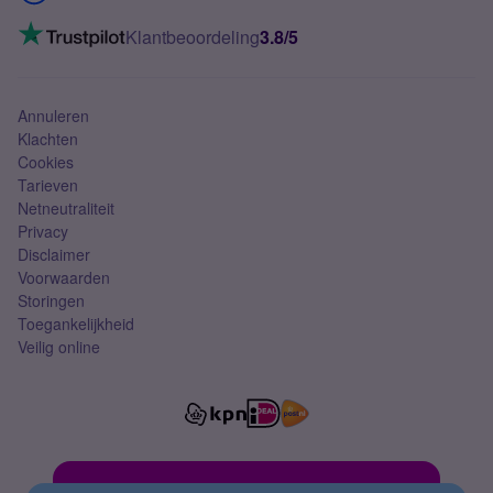
Mobiel internet
VoLTE 4G bellen
Klantbeoordeling
3.8/5
Mobiel abonnement
Simkaart
Annuleren
Klachten
Cookies
Tarieven
Netneutraliteit
Privacy
Disclaimer
Voorwaarden
Storingen
Toegankelijkheid
Veilig online