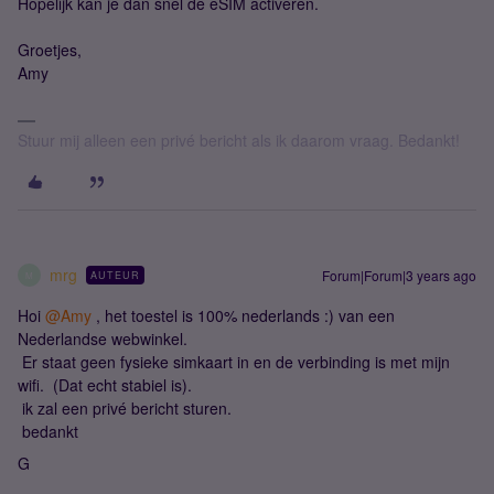
Hopelijk kan je dan snel de eSIM activeren.
Groetjes,
Amy
Stuur mij alleen een privé bericht als ik daarom vraag. Bedankt!
mrg
Forum|Forum|3 years ago
AUTEUR
M
Hoi
@Amy
, het toestel is 100% nederlands :) van een
Nederlandse webwinkel.
Er staat geen fysieke simkaart in en de verbinding is met mijn
wifi. (Dat echt stabiel is).
ik zal een privé bericht sturen.
bedankt
G