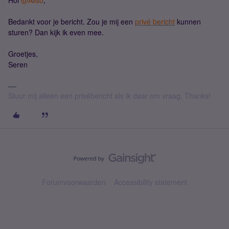
Hoi
@Allso
,
Bedankt voor je bericht. Zou je mij een
privé bericht
kunnen
sturen? Dan kijk ik even mee.
Groetjes,
Seren
Stuur mij alleen een privébericht als ik daar om vraag. Thanks!
Forumvoorwaarden
Accessibility statement