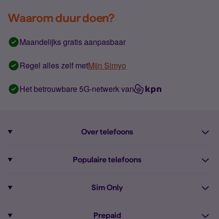
Waarom duur doen?
Maandelijks gratis aanpasbaar
Regel alles zelf met
Mijn Simyo
Het betrouwbare 5G-netwerk van
Over telefoons
Abonnement met telefoon
Populaire telefoons
Informatie over telefoons
Pixel 10
Sim Only
Alle telefoons
Pixel 9a
Sim Only
Prepaid
iPhone 16