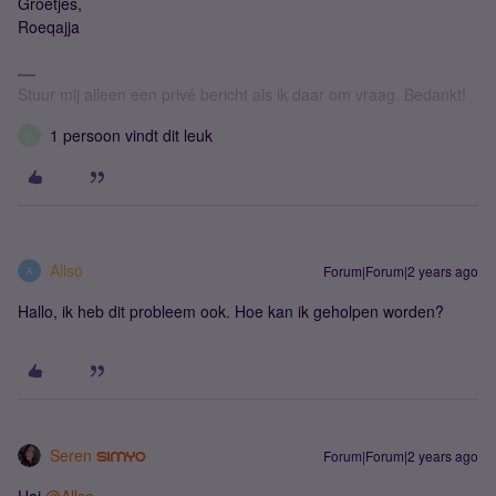
Groetjes,
Roeqajja
Stuur mij alleen een privé bericht als ik daar om vraag. Bedankt!
1 persoon vindt dit leuk
L
Allso
Forum|Forum|2 years ago
A
Hallo, ik heb dit probleem ook. Hoe kan ik geholpen worden?
Seren
Forum|Forum|2 years ago