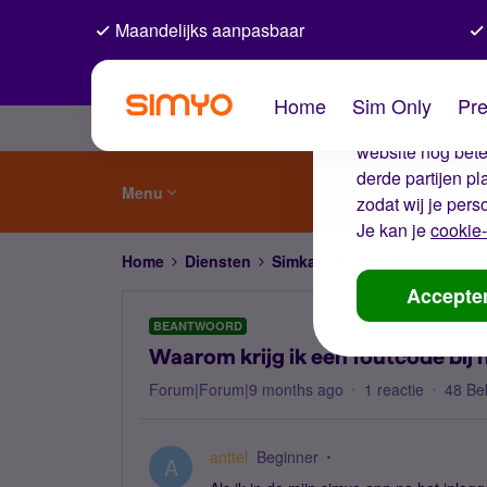
Maandelijks aanpasbaar
De coo
Home
Sim Only
Pre
Wij gebruiken co
website nog beter
derde partijen p
Menu
zodat wij je pers
Je kan je
cookie-
Home
Diensten
Simkaart en eSIM
Waarom kr
Accepte
BEANTWOORD
Waarom krijg ik een foutcode bij 
Forum|Forum|9 months ago
1 reactie
48 Be
anttel
Beginner
A