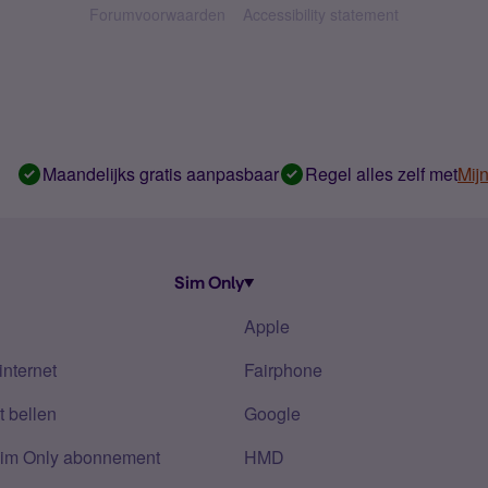
Forumvoorwaarden
Accessibility statement
Maandelijks gratis aanpasbaar
Regel alles zelf met
Mij
Sim Only
Apple
internet
Fairphone
 bellen
Google
Sim Only abonnement
HMD