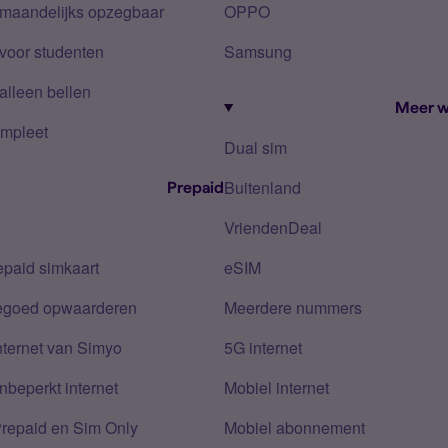
 maandelijks opzegbaar
OPPO
voor studenten
Samsung
alleen bellen
Meer w
mpleet
Dual sim
Buitenland
Prepaid
VriendenDeal
epaid simkaart
eSIM
tegoed opwaarderen
Meerdere nummers
nternet van Simyo
5G internet
nbeperkt internet
Mobiel internet
Prepaid en Sim Only
Mobiel abonnement