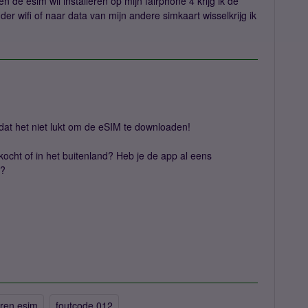
en de esim wil installeren op mijn fairphone 4 krijg ik de
der wifi of naar data van mijn andere simkaart wisselkrijg ik
 dat het niet lukt om de eSIM te downloaden!
kocht of in het buitenland? Heb je de app al eens
d?
eren esim
foutcode 012