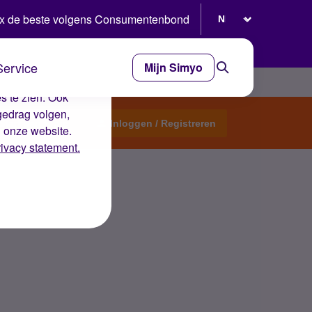
Selecteer taal
x de beste volgens Consumentenbond
Service
Mijn Simyo
e ervaring op de
s te zien. Ook
gedrag volgen,
Start een topic
Inloggen / Registreren
n onze website.
rivacy statement.