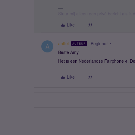
Stuur mij alleen een privé bericht als i
Like
anttel
Beginner
AUTEUR
A
Beste Amy,
Het is een Nederlandse Fairphone 4. De 
Like