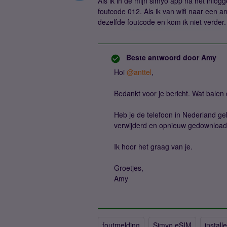
Als ik in de mijn simyo app na het inlogg
foutcode 012. Als ik van wifi naar een an
dezelfde foutcode en kom ik niet verder.
Beste antwoord door
Amy
Hoi ​
@anttel
,
Bedankt voor je bericht. Wat balen
Heb je de telefoon in Nederland ge
verwijderd en opnieuw gedownloa
Ik hoor het graag van je.
Groetjes,
Amy
foutmelding
Simyo eSIM
install