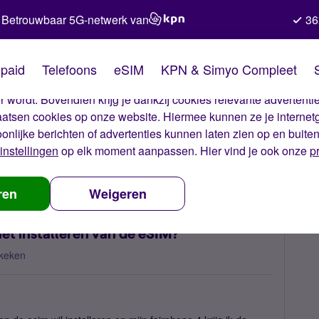
Betrouwbaar 5G-netwerk van
36
kies van Simyo
paid
Telefoons
eSIM
KPN & Simyo Compleet
okies op onze website. Met deze cookies zorgen wij ervoor dat j
 wordt. Bovendien krijg je dankzij cookies relevante advertentie
laatsen cookies op onze website. Hiermee kunnen ze je internet
oonlijke berichten of advertenties kunnen laten zien op en buite
instellingen
op elk moment aanpassen. Hier vind je ook onze
p
ijg ik een foutcode bij het installeren van de eSIM?
ren
Weigeren
het installeren van de eSIM?
keken