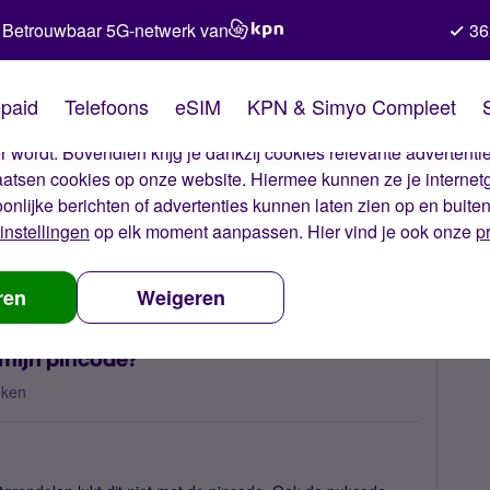
Betrouwbaar 5G-netwerk van
36
kies van Simyo
paid
Telefoons
eSIM
KPN & Simyo Compleet
okies op onze website. Met deze cookies zorgen wij ervoor dat j
 wordt. Bovendien krijg je dankzij cookies relevante advertentie
laatsen cookies op onze website. Hiermee kunnen ze je internet
oonlijke berichten of advertenties kunnen laten zien op en buite
instellingen
op elk moment aanpassen. Hier vind je ook onze
p
n ik niet inloggen met mijn pincode?
ren
Weigeren
 mijn pincode?
eken