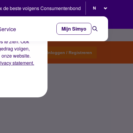
Selecteer taal
x de beste volgens Consumentenbond
Service
Mijn Simyo
e ervaring op de
s te zien. Ook
gedrag volgen,
Start een topic
Inloggen / Registreren
n onze website.
rivacy statement.