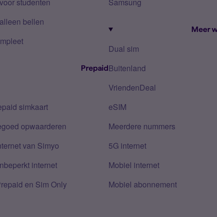
voor studenten
Samsung
alleen bellen
Meer w
mpleet
Dual sim
Buitenland
Prepaid
VriendenDeal
epaid simkaart
eSIM
tegoed opwaarderen
Meerdere nummers
nternet van Simyo
5G internet
nbeperkt internet
Mobiel internet
Prepaid en Sim Only
Mobiel abonnement