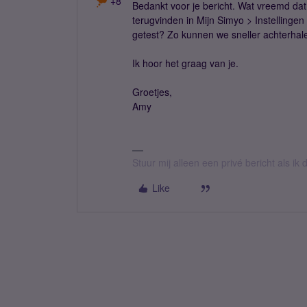
+8
Bedankt voor je bericht. Wat vreemd dat
terugvinden in Mijn Simyo > Instellingen
getest? Zo kunnen we sneller achterhal
Ik hoor het graag van je.
Groetjes,
Amy
Stuur mij alleen een privé bericht als i
Like