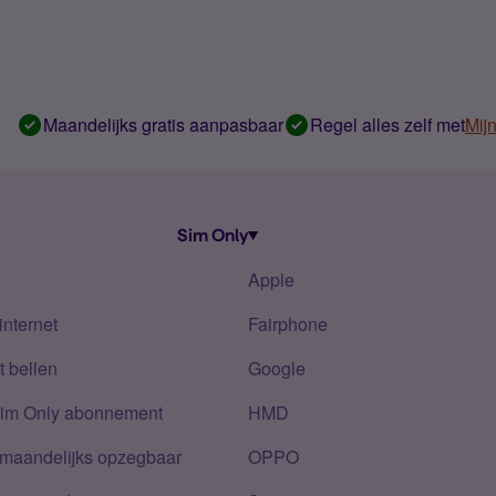
Maandelijks gratis aanpasbaar
Regel alles zelf met
Mij
Sim Only
Apple
internet
Fairphone
 bellen
Google
Sim Only abonnement
HMD
 maandelijks opzegbaar
OPPO