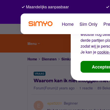
Maandelijks aanpasbaar
De coo
Home
Sim Only
Pre
Wij gebruiken co
website nog beter
derde partijen p
Menu
zodat wij je pers
Je kan je
cookie-
Home
Diensten
Simkaart en eSIM
Waarom ka
Accepte
VRAAG
Waarom kan ik niet inloggen met
Forum|Forum|2 years ago
1 reactie
89 Bek
epst5201
Beginner
E