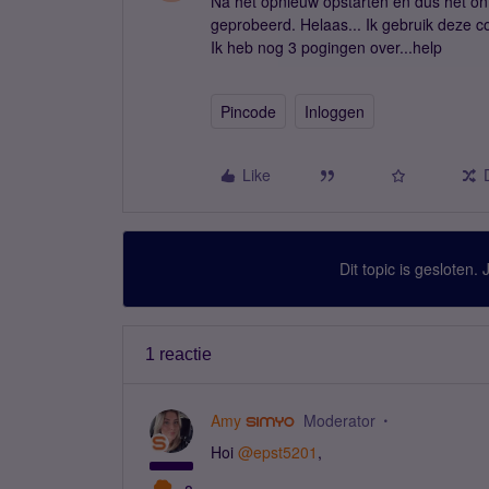
Na het opnieuw opstarten en dus het ont
geprobeerd. Helaas... Ik gebruik deze c
Ik heb nog 3 pogingen over...help
Pincode
Inloggen
Like
Dit topic is gesloten.
1 reactie
Amy
Moderator
Hoi
@epst5201
,