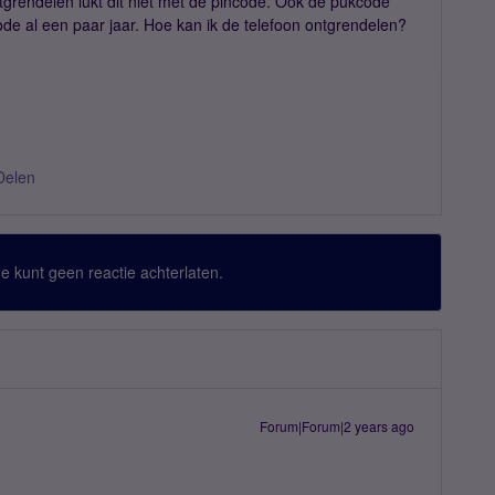
grendelen lukt dit niet met de pincode. Ook de pukcode
ode al een paar jaar. Hoe kan ik de telefoon ontgrendelen?
Delen
 Je kunt geen reactie achterlaten.
Forum|Forum|2 years ago