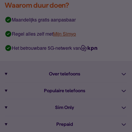
Waarom duur doen?
Maandelijks gratis aanpasbaar
Regel alles zelf met
Mijn Simyo
Het betrouwbare 5G-netwerk van
Over telefoons
Abonnement met telefoon
Populaire telefoons
Informatie over telefoons
Pixel 10
Sim Only
Alle telefoons
Pixel 9a
Sim Only
Prepaid
iPhone 16
Sim Only internet